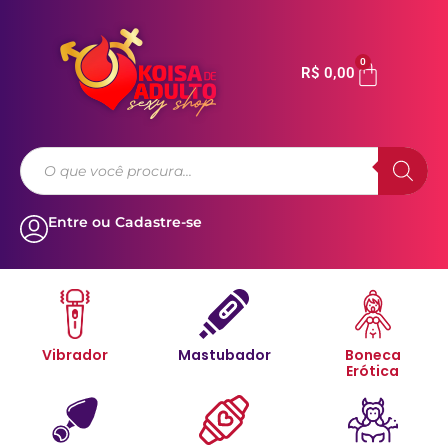
0
R$
0,00
Entre ou Cadastre-se
Vibrador
Mastubador
Boneca
Erótica