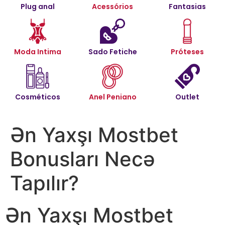
Plug anal
Acessórios
Fantasias
Moda Intima
Sado Fetiche
Próteses
Cosméticos
Anel Peniano
Outlet
Ən Yaxşı Mostbet
Bonusları Necə
Tapılır?
Ən Yaxşı Mostbet