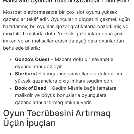
Hansı Slot Oyunları Yüksək Qazanclar Təklif Edir?
Mostbet platformasında bir çox slot oyunu yüksək
qazanclar təklif edir. Oyunçuların diqqətini çəkmək üçün
hazırlanmış bu oyunlar, gözəl qrafikalarla bəzədilmiş və
müxtəlif temalarla dolu. Yüksək qazanclara daha çox
imkan verən məhsullar arasında aşağıdakı oyunlardan
bəhs edə bilərik:
Gonzo’s Quest
– Macəra dolu bir səyahətlə
oyuncularını gözləyir.
Starburst
– Rəngarəng simvolları ilə doludur və
yüksək qazanclara çıxış imkanı təqdim edir.
Book of Dead
– Qədim Misirlə bağlı temalara
malikdir və böyük bonuslarla oyunçulara
qazanclarını artırmaq imkanı verir.
Oyun Təcrübəsini Artırmaq
Üçün İpuçları