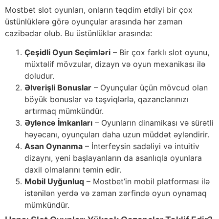
Mostbet slot oyunları, onların təqdim etdiyi bir çox
üstünlüklərə görə oyunçular arasında hər zaman
cazibədar olub. Bu üstünlüklər arasında:
Çeşidli Oyun Seçimləri
– Bir çox farklı slot oyunu,
müxtəlif mövzular, dizayn və oyun mexanikası ilə
doludur.
Əlverişli Bonuslar
– Oyunçular üçün mövcud olan
böyük bonuslar və təşviqlərlə, qazanclarınızı
artırmaq mümkündür.
Əyləncə İmkanları
– Oyunların dinamikası və sürətli
həyəcanı, oyunçuları daha uzun müddət əyləndirir.
Asan Oynanma
– İnterfeysin sadəliyi və intuitiv
dizaynı, yeni başlayanların da asanlıqla oyunlara
daxil olmalarını təmin edir.
Mobil Uyğunluq
– Mostbet’in mobil platforması ilə
istənilən yerdə və zaman zərfində oyun oynamaq
mümkündür.