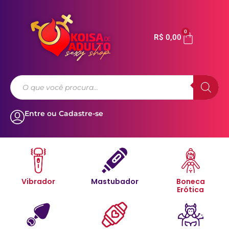
0
R$
0,00
Entre ou Cadastre-se
Vibrador
Mastubador
Boneca
Erótica