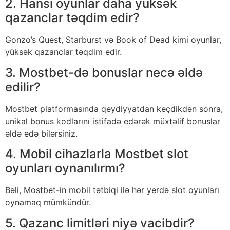
2. Hansı oyunlar daha yüksək
qazanclar təqdim edir?
Gonzo’s Quest, Starburst və Book of Dead kimi oyunlar,
yüksək qazanclar təqdim edir.
3. Mostbet-də bonuslar necə əldə
edilir?
Mostbet platformasında qeydiyyatdan keçdikdən sonra,
unikal bonus kodlarını istifadə edərək müxtəlif bonuslar
əldə edə bilərsiniz.
4. Mobil cihazlarla Mostbet slot
oyunları oynanılırmı?
Bəli, Mostbet-in mobil tətbiqi ilə hər yerdə slot oyunları
oynamaq mümkündür.
5. Qazanc limitləri niyə vacibdir?