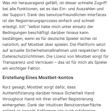
Was mir herausragend gefällt, ist dieser schnelle Zugriff
bei alle Funktionen, sei es das Ein- und Auszahlen und
der Support. Dank des benutzerfreundlichen Interfaces
ist der Registrierungsprozess einfach und schnell
erledigt. Ich” “selbst habe mich unter einsatz der
Bedingungen beschäftigt darüber hinaus kann
bestätigen, wenn es für deutsche Spieler sicher ist
natürlich, auf Mostbet über spielen. Die Plattform setzt
auf actuelle Sicherheitsmaßnahmen und respektiert die
Datenschutzrichtlinien. Die Lizenz von Mostbet sorgt für
Transparenz und Vertrauen – das ist für mich als Spieler
ein wichtiger Faktor.
Erstellung Eines Mostbet-kontos
Kurz gesagt, Mostbet sorgt dafür, dass
Authentifizierung darüber hinaus Sicherheit Hand
throughout Hand mit ihrer straffen Registrierung
einhergehen. Dank der intuitiven Benutzeroberfläche
gelingt es sowohl Anfängern wie auch erfahrenen