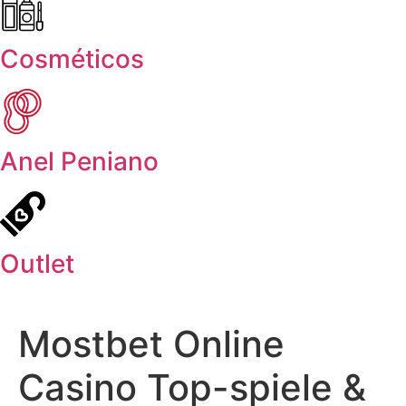
Cosméticos
Anel Peniano
Outlet
Mostbet Online
Casino Top-spiele &