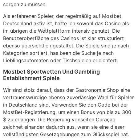
sorgen zu müssen.
Als erfahrener Spieler, der regelmäßig auf Mostbet
Deutschland aktiv ist, hatte ich sowohl das Casino als
im übrigen die Wettplattform intensiv genutzt. Die
Benutzeroberfläche des Casinos ist klar strukturiert
ebenso übersichtlich gestaltet. Die Spiele sind je nach
Kategorien sortiert, has been die Suche je nach
Lieblingsautomaten oder Tischspielen erleichtert.
Mostbet Sportwetten Und Gambling
Establishment Spiele
Wir sind stolz darauf, dass der Gastronomie Shop eine
vertrauenswürdige ebenso zuverlässige Wahl für Spieler
in Deutschland sind. Verwenden Sie den Code bei der
MostBet-Registrierung, um einen Bonus von bis zu 300
$ zu erlangen. Die Regierung vonseiten Curaçao
zeichnet einander dadurch aus, wenn sie eine dieser
vollständigsten Gesetzgebungen zum Glücksspiel hat.