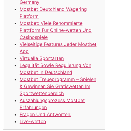
Germany
Mostbet Deutchland Wagering
Platform
Mostbet: Viele Renommierte
Plattform Für Online-wetten Und
Casinospiele
Vielseitige Features Jeder Mostbet
App
Virtuelle Sportarten
Legalität Sowie Regulierung Von
Mostbet In Deutschland
Mostbet Treueprogramm – Spielen
& Gewinnen Sie Gratiswetten Im
Sportwettenbereich
Auszahlungsprozess Mostbet
Erfahrungen
Fragen Und Antworten:
Live-wetten