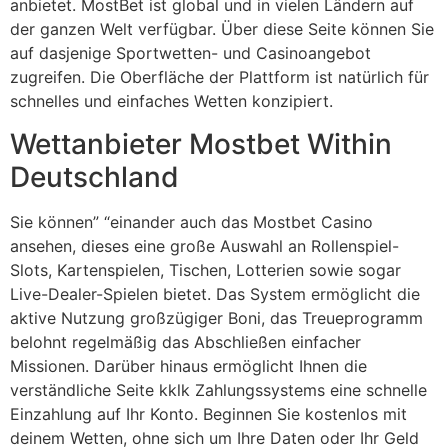
anbietet. MostBet ist global und in vielen Ländern auf
der ganzen Welt verfügbar. Über diese Seite können Sie
auf dasjenige Sportwetten- und Casinoangebot
zugreifen. Die Oberfläche der Plattform ist natürlich für
schnelles und einfaches Wetten konzipiert.
Wettanbieter Mostbet Within
Deutschland
Sie können” “einander auch das Mostbet Casino
ansehen, dieses eine große Auswahl an Rollenspiel-
Slots, Kartenspielen, Tischen, Lotterien sowie sogar
Live-Dealer-Spielen bietet. Das System ermöglicht die
aktive Nutzung großzügiger Boni, das Treueprogramm
belohnt regelmäßig das Abschließen einfacher
Missionen. Darüber hinaus ermöglicht Ihnen die
verständliche Seite kklk Zahlungssystems eine schnelle
Einzahlung auf Ihr Konto. Beginnen Sie kostenlos mit
deinem Wetten, ohne sich um Ihre Daten oder Ihr Geld