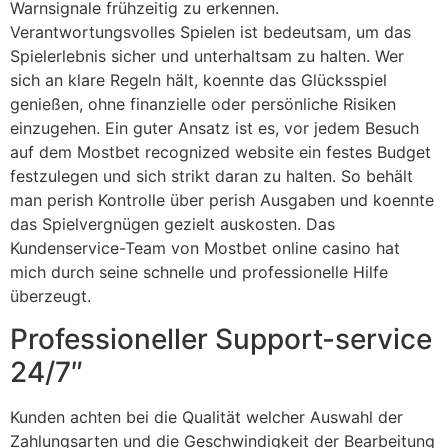
Warnsignale frühzeitig zu erkennen.
Verantwortungsvolles Spielen ist bedeutsam, um das
Spielerlebnis sicher und unterhaltsam zu halten. Wer
sich an klare Regeln hält, koennte das Glücksspiel
genießen, ohne finanzielle oder persönliche Risiken
einzugehen. Ein guter Ansatz ist es, vor jedem Besuch
auf dem Mostbet recognized website ein festes Budget
festzulegen und sich strikt daran zu halten. So behält
man perish Kontrolle über perish Ausgaben und koennte
das Spielvergnügen gezielt auskosten. Das
Kundenservice-Team von Mostbet online casino hat
mich durch seine schnelle und professionelle Hilfe
überzeugt.
Professioneller Support-service
24/7″
Kunden achten bei die Qualität welcher Auswahl der
Zahlungsarten und die Geschwindigkeit der Bearbeitung