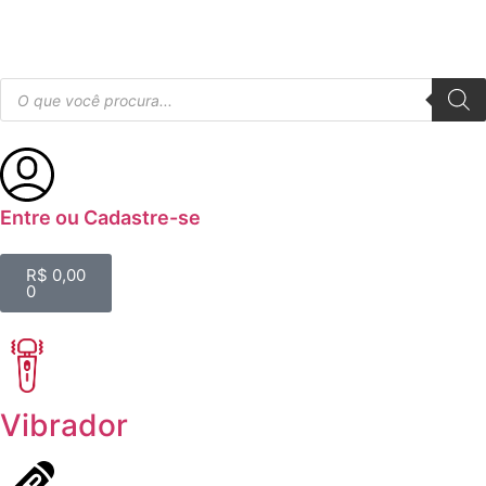
Entre ou Cadastre-se
R$
0,00
0
Vibrador