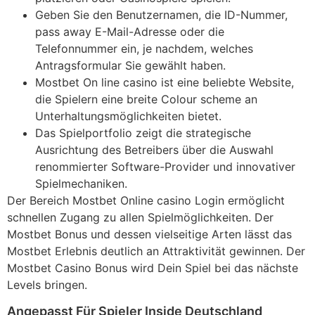
Geben Sie den Benutzernamen, die ID-Nummer,
pass away E-Mail-Adresse oder die
Telefonnummer ein, je nachdem, welches
Antragsformular Sie gewählt haben.
Mostbet On line casino ist eine beliebte Website,
die Spielern eine breite Colour scheme an
Unterhaltungsmöglichkeiten bietet.
Das Spielportfolio zeigt die strategische
Ausrichtung des Betreibers über die Auswahl
renommierter Software-Provider und innovativer
Spielmechaniken.
Der Bereich Mostbet Online casino Login ermöglicht
schnellen Zugang zu allen Spielmöglichkeiten. Der
Mostbet Bonus und dessen vielseitige Arten lässt das
Mostbet Erlebnis deutlich an Attraktivität gewinnen. Der
Mostbet Casino Bonus wird Dein Spiel bei das nächste
Levels bringen.
Angepasst Für Spieler Inside Deutschland