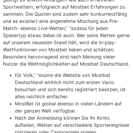
Sportwettern, erfolgreich auf Mostbet Erfahrungen zu
sammeln. Die Quoten sind zudem sehr konkurrenzfähig
und es existiert eine angenehme Mischung aus Pre-
Match- ebenso Live-Wetten,” “sodass für jeden
Spielertyp etwas dabei ist auch. Wer seine Wetten gerne
auf unserem neuesten Stand hält, wird die In-play-
Wettfunktionen von Mostbet lieben und schätzen.
Besonders hervorragend sind nach Meinung vieler
Nutzer die Wettmöglichkeiten auf Mostbet Deutschland.
Für Volk,” “expire die Website von Mostbet
Deutschland wirklich nicht zum ersten Vacio
besuchen und sich bereits registriert besitzen, ist
alles reichlich einfacher.
MostBet ist global ebenso in vielen Ländern auf
der ganzen Welt verfügbar.
Nach der Anmeldung können Sie Ihr Konto
aufladen, Wetten auf verschiedene Sportereignisse
platzieren oder Casinospiele spielen.