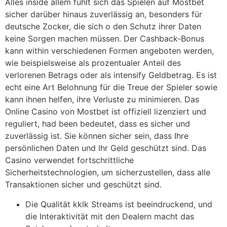
Alles inside allem fühlt sich das Spielen auf Mostbet
sicher darüber hinaus zuverlässig an, besonders für
deutsche Zocker, die sich o den Schutz ihrer Daten
keine Sorgen machen müssen. Der Cashback-Bonus
kann within verschiedenen Formen angeboten werden,
wie beispielsweise als prozentualer Anteil des
verlorenen Betrags oder als intensify Geldbetrag. Es ist
echt eine Art Belohnung für die Treue der Spieler sowie
kann ihnen helfen, ihre Verluste zu minimieren. Das
Online Casino von Mostbet ist offiziell lizenziert und
reguliert, had been bedeutet, dass es sicher und
zuverlässig ist. Sie können sicher sein, dass Ihre
persönlichen Daten und Ihr Geld geschützt sind. Das
Casino verwendet fortschrittliche
Sicherheitstechnologien, um sicherzustellen, dass alle
Transaktionen sicher und geschützt sind.
Die Qualität kklk Streams ist beeindruckend, und
die Interaktivität mit den Dealern macht das