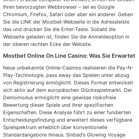
Ihren bevorzugten Webbrowser – sei es Google
Chromium, Firefox, Safari oder aber ein anderer. Geben
Sie die LINK der Mostbet-Webseite in die Adressleiste
das und drücken Sie die Enter-Taste. Sobald die
Webseite geladen ist, finden Sie die Anmeldeoption in
der oberen rechten Ecke der Website.
Mostbet Online On Line Casino: Was Sie Erwartet
Neue unbekannte Online-Casinos realisieren die Pay-N-
Play-Technologie, pass away das Spielen unter abzug
von Registrierung ermöglicht. Dieses Format entwickelt
sich aktiv auf dem europäischen Glücksspielmarkt. Der
Demomodus ermöglicht eine gewisse risikofreie
Bewertung dieser Spiele und ihrer spezifischen
Eigenschaften. Diese Analyse führt zu einer fundierten
Entscheidungsfindung und erweitert dieses verfügbare
Spielspektrum erheblich über konventionelle
Standardangebote hinaus. Sinbad’s Glowing Voyage