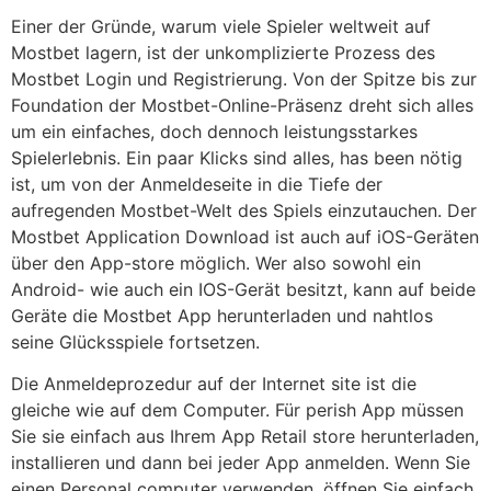
Einer der Gründe, warum viele Spieler weltweit auf
Mostbet lagern, ist der unkomplizierte Prozess des
Mostbet Login und Registrierung. Von der Spitze bis zur
Foundation der Mostbet-Online-Präsenz dreht sich alles
um ein einfaches, doch dennoch leistungsstarkes
Spielerlebnis. Ein paar Klicks sind alles, has been nötig
ist, um von der Anmeldeseite in die Tiefe der
aufregenden Mostbet-Welt des Spiels einzutauchen. Der
Mostbet Application Download ist auch auf iOS-Geräten
über den App-store möglich. Wer also sowohl ein
Android- wie auch ein IOS-Gerät besitzt, kann auf beide
Geräte die Mostbet App herunterladen und nahtlos
seine Glücksspiele fortsetzen.
Die Anmeldeprozedur auf der Internet site ist die
gleiche wie auf dem Computer. Für perish App müssen
Sie sie einfach aus Ihrem App Retail store herunterladen,
installieren und dann bei jeder App anmelden. Wenn Sie
einen Personal computer verwenden, öffnen Sie einfach