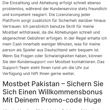
Die Einzahlung und Abhebung erfolgt schnell ebenso
problemlos, während der Kundenservice stets freundlich
und kompetent reagiert. Die Lizenzierung jeder
Plattform sorgt zusätzlich für Sicherheit darüber hinaus
Vertrauen. Ich persönlich benutze Skrill für meine
Mostbet withdrawal, da die Abhebungen schnell und
abgerechnet Gebühren erfolgen. In der Regel erhalte ich
mein Cash innerhalb weniger Minuten, was für meine
person als Spieler aus Deutschland sehr bequem ist.
Wenn Sie Fragen oder Schwierigkeiten haben, können
Sie den Kundensupport von Mostbet kontaktieren. Das
Support-Team steht Ihnen rund um die Uhr zur
Verfügung und hilft Ihnen gerne weiter.
Mostbet Pakistan – Sichern Sie
Sich Einen Willkommensbonus
Mit Deinem Promo-code Huge