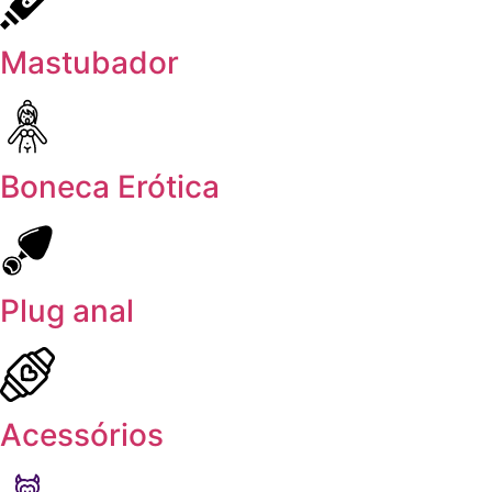
Mastubador
Boneca Erótica
Plug anal
Acessórios