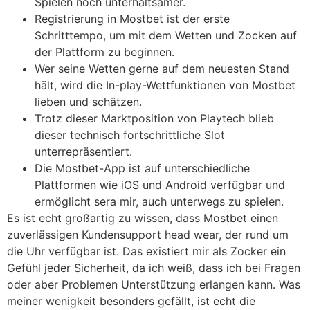
Spielen noch unterhaltsamer.
Registrierung in Mostbet ist der erste
Schritttempo, um mit dem Wetten und Zocken auf
der Plattform zu beginnen.
Wer seine Wetten gerne auf dem neuesten Stand
hält, wird die In-play-Wettfunktionen von Mostbet
lieben und schätzen.
Trotz dieser Marktposition von Playtech blieb
dieser technisch fortschrittliche Slot
unterrepräsentiert.
Die Mostbet-App ist auf unterschiedliche
Plattformen wie iOS und Android verfügbar und
ermöglicht sera mir, auch unterwegs zu spielen.
Es ist echt großartig zu wissen, dass Mostbet einen
zuverlässigen Kundensupport head wear, der rund um
die Uhr verfügbar ist. Das existiert mir als Zocker ein
Gefühl jeder Sicherheit, da ich weiß, dass ich bei Fragen
oder aber Problemen Unterstützung erlangen kann. Was
meiner wenigkeit besonders gefällt, ist echt die