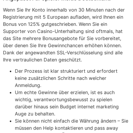
Wenn Sie Ihr Konto innerhalb von 30 Minuten nach der
Registrierung mit 5 European aufladen, wird Ihnen ein
Bonus von 125% gutgeschrieben. Wenn Sie ein
Supporter von Casino-Unterhaltung sind oftmals, hat
das Site mehrere Bonusangebote für Sie vorbereitet,
über denen Sie Ihre Gewinnchancen erhöhen können.
Dank der angewandten SSL-Verschlüsselung sind alle
Ihre vertraulichen Daten geschützt.
Der Prozess ist klar strukturiert und erfordert
keine zusätzlichen Schritte nach welcher
Anmeldung.
Um echte Gewinne über erzielen, ist es auch
wichtig, verantwortungsbewusst zu spielen
darüber hinaus sein Budget internet marketing
Auge zu behalten.
Sie können nicht einfach die Währung ändern – Sie
müssen den Help kontaktieren und pass away