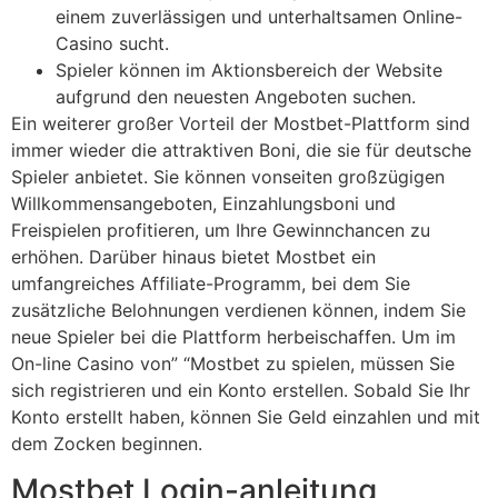
einem zuverlässigen und unterhaltsamen Online-
Casino sucht.
Spieler können im Aktionsbereich der Website
aufgrund den neuesten Angeboten suchen.
Ein weiterer großer Vorteil der Mostbet-Plattform sind
immer wieder die attraktiven Boni, die sie für deutsche
Spieler anbietet. Sie können vonseiten großzügigen
Willkommensangeboten, Einzahlungsboni und
Freispielen profitieren, um Ihre Gewinnchancen zu
erhöhen. Darüber hinaus bietet Mostbet ein
umfangreiches Affiliate-Programm, bei dem Sie
zusätzliche Belohnungen verdienen können, indem Sie
neue Spieler bei die Plattform herbeischaffen. Um im
On-line Casino von” “Mostbet zu spielen, müssen Sie
sich registrieren und ein Konto erstellen. Sobald Sie Ihr
Konto erstellt haben, können Sie Geld einzahlen und mit
dem Zocken beginnen.
Mostbet Login-anleitung