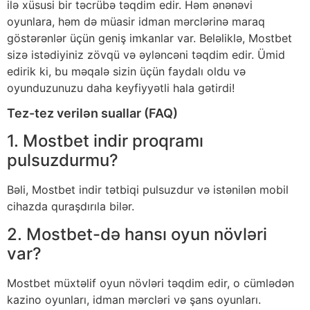
ilə xüsusi bir təcrübə təqdim edir. Həm ənənəvi
oyunlara, həm də müasir idman mərclərinə maraq
göstərənlər üçün geniş imkanlar var. Beləliklə, Mostbet
sizə istədiyiniz zövqü və əyləncəni təqdim edir. Ümid
edirik ki, bu məqalə sizin üçün faydalı oldu və
oyunduzunuzu daha keyfiyyətli hala gətirdi!
Tez-tez verilən suallar (FAQ)
1. Mostbet indir proqramı
pulsuzdurmu?
Bəli, Mostbet indir tətbiqi pulsuzdur və istənilən mobil
cihazda quraşdırıla bilər.
2. Mostbet-də hansı oyun növləri
var?
Mostbet müxtəlif oyun növləri təqdim edir, o cümlədən
kazino oyunları, idman mərcləri və şans oyunları.