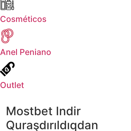
Cosméticos
Anel Peniano
Outlet
Mostbet Indir
Quraşdırıldıqdan