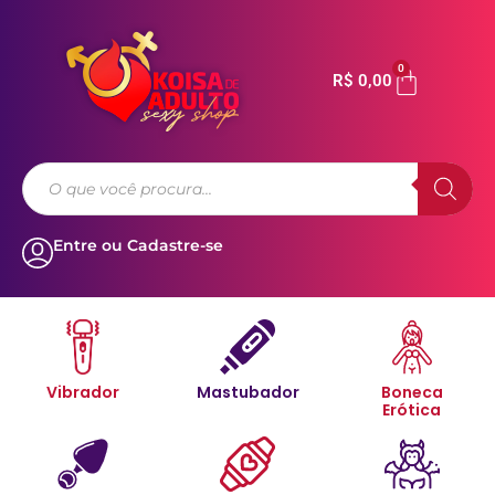
0
R$
0,00
Entre ou Cadastre-se
Vibrador
Mastubador
Boneca
Erótica