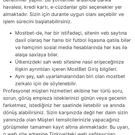
havalesi, kredi kartı, e-cüzdanlar gibi seçenekler yer
almaktadır. Sizin için durante uygun olanı seçebilir ve
işlem sürecini başlatabilirsiniz.
Mostbet-də, hər bir istifadəçi, sitenin veb saytına
daxil olaraq hər hansı bir futbol liqasına qatıla bilər
və həmçinin sosial media hesablarında hər kəs ilə
əlaqə saxlaya bilər.
Ülkenizdeki sah web sitesine nasıl erişeceğinize
ilişkin ayrıntıları içeren MostBet Giriş bilgileri.
Aynı şey, sah uyarlamalarından biri olan mostbet
zerkalo için de söylenebilir.
Profesyonel müşteri hizmetleri ekibine her türlü soru,
sorun, görüş empieza isteklerinizi günün veya gecenin
farketmez, istediğiniz her saatinde iletebilir ve anında
dönüş alabilirsiniz. Sizin karşınızda değil her daim sizin
yanınızda olan Müşteri temsilcilerinizle yapacağınız
görüşmeler tamamen kayıt altına alınmaktadır. Bu uyarı,
o web site adresine Türkiye’deki web sağlayıcıları