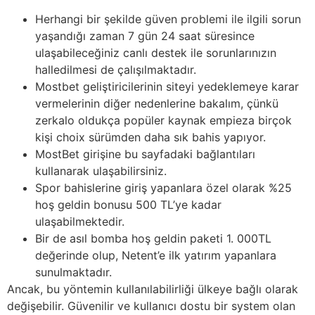
Herhangi bir şekilde güven problemi ile ilgili sorun
yaşandığı zaman 7 gün 24 saat süresince
ulaşabileceğiniz canlı destek ile sorunlarınızın
halledilmesi de çalışılmaktadır.
Mostbet geliştiricilerinin siteyi yedeklemeye karar
vermelerinin diğer nedenlerine bakalım, çünkü
zerkalo oldukça popüler kaynak empieza birçok
kişi choix sürümden daha sık bahis yapıyor.
MostBet girişine bu sayfadaki bağlantıları
kullanarak ulaşabilirsiniz.
Spor bahislerine giriş yapanlara özel olarak %25
hoş geldin bonusu 500 TL’ye kadar
ulaşabilmektedir.
Bir de asıl bomba hoş geldin paketi 1. 000TL
değerinde olup, Netent’e ilk yatırım yapanlara
sunulmaktadır.
Ancak, bu yöntemin kullanılabilirliği ülkeye bağlı olarak
değişebilir. Güvenilir ve kullanıcı dostu bir system olan