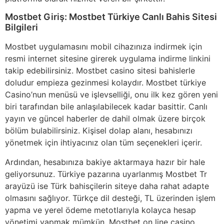
Mostbet Giriş: Mostbet Türkiye Canlı Bahis Sitesi
Bilgileri
Mostbet uygulamasını mobil cihazınıza indirmek için
resmi internet sitesine girerek uygulama indirme linkini
takip edebilirsiniz. Mostbet casino sitesi bahislerle
doludur empieza gezinmesi kolaydır. Mostbet türkiye
Casino’nun menüsü ve işlevselliği, onu ilk kez gören yeni
biri tarafından bile anlaşılabilecek kadar basittir. Canlı
yayın ve güncel haberler de dahil olmak üzere birçok
bölüm bulabilirsiniz. Kişisel dolap alanı, hesabınızı
yönetmek için ihtiyacınız olan tüm seçenekleri içerir.
Ardından, hesabınıza bakiye aktarmaya hazır bir hale
geliyorsunuz. Türkiye pazarına uyarlanmış Mostbet Tr
arayüzü ise Türk bahisçilerin siteye daha rahat adapte
olmasını sağlıyor. Türkçe dil desteği, TL üzerinden işlem
yapma ve yerel ödeme metotlarıyla kolayca hesap
yönetimi yapmak mümkün. Mostbet on line casino