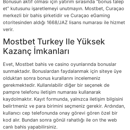
Bonusun aktif olması için yatırım sırasında “bonus talep
et” kutusunu işaretlemeyi unutmayın. Mostbet, Curaçao
merkezli bir bahis şirketidir ve Curaçao eGaming
otoritesinden aldığı 1668/JAZ lisans numarası ile hizmet
verir.
Mostbet Turkey Ile Yüksek
Kazanç İmkanları
Evet, Mostbet bahis ve casino oyunlarında bonuslar
sunmaktadır. Bonuslardan faydalanmak için siteye üye
olduktan sonra bonus kurallarını incelemeniz
gerekmektedir. Kullanılabilir diğer bir seçenek de
pampre telefonu iletişim numarası kullanarak
kaydolmaktır. Kayıt formunda, yalnızca iletişim bilgisini
belirtmeniz ve para birimini seçmeniz gerekir. Ardından,
kullanıcı cep telefonunda onay görevi gören özel bir
kod alır. Bundan sonra gönül rahatlığı ile on the web
canlı bahis yapabilirsiniz.