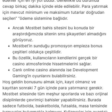
edenler için en iyi yol budur. Genellikle bu durumda
cevap birkaç dakika içinde elde edilebilir. Para yatırmak
için mevcut minimum ve maksimum tutarlar doğrudan
seçilen” “ödeme sistemine bağlıdır.
Ancak Mostbet bahis sitesini bu konuda bir
araştırdığımızda sitenin sms şikayetleri almadığını
görüyoruz.
Mostbet’in sunduğu promosyon empieza bonus
çeşitleri oldukça çeşitlidir.
Bu özellik, kullanıcıların kendilerini gerçek bir
casino atmosferinde hissetmelerini sağlar.
Canlı online casino alanında ise Development
Gaming’in oyunlarını bulabilirsiniz.
Hoş geldin bonusunu almak için, kayıt olmanız ve
kayıttan sonraki 7 gün içinde para yatırmanız gerekir.
Mostbet sitesinde tüm meşhur sporlarda ve bazı orijinal
disiplinlerde çevrimiçi bahisler yapabilirsiniz. Burada
sadece futbolda, basketbolda, futsalda, masa tenisinde
turnuvalar bulunmakla kalmıyor. Kullanıcılar için avantajı,