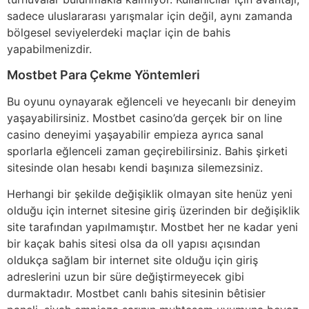
sadece uluslararası yarışmalar için değil, aynı zamanda
bölgesel seviyelerdeki maçlar için de bahis
yapabilmenizdir.
Mostbet Para Çekme Yöntemleri
Bu oyunu oynayarak eğlenceli ve heyecanlı bir deneyim
yaşayabilirsiniz. Mostbet casino’da gerçek bir on line
casino deneyimi yaşayabilir empieza ayrıca sanal
sporlarla eğlenceli zaman geçirebilirsiniz. Bahis şirketi
sitesinde olan hesabı kendi başınıza silemezsiniz.
Herhangi bir şekilde değişiklik olmayan site henüz yeni
olduğu için internet sitesine giriş üzerinden bir değişiklik
site tarafından yapılmamıştır. Mostbet her ne kadar yeni
bir kaçak bahis sitesi olsa da oll yapısı açısından
oldukça sağlam bir internet site olduğu için giriş
adreslerini uzun bir süre değiştirmeyecek gibi
durmaktadır. Mostbet canlı bahis sitesinin bêtisier