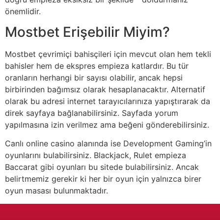
önemlidir.
Mostbet Erişebilir Miyim?
Mostbet çevrimiçi bahisçileri için mevcut olan hem tekli
bahisler hem de ekspres empieza katlardır. Bu tür
oranların herhangi bir sayısı olabilir, ancak hepsi
birbirinden bağımsız olarak hesaplanacaktır. Alternatif
olarak bu adresi internet tarayıcılarınıza yapıştırarak da
direk sayfaya bağlanabilirsiniz. Sayfada yorum
yapılmasına izin verilmez ama beğeni gönderebilirsiniz.
Canlı online casino alanında ise Development Gaming’in
oyunlarını bulabilirsiniz. Blackjack, Rulet empieza
Baccarat gibi oyunları bu sitede bulabilirsiniz. Ancak
belirtmemiz gerekir ki her bir oyun için yalnızca birer
oyun masası bulunmaktadır.