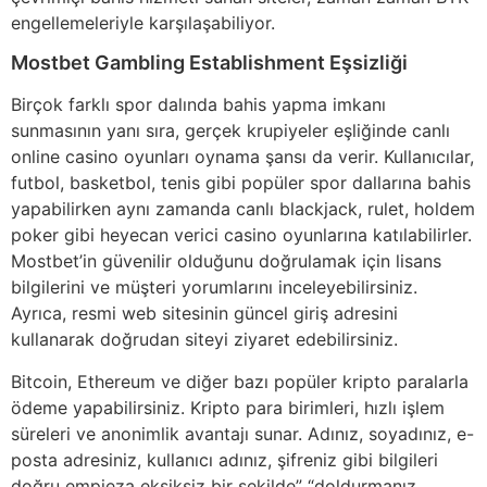
engellemeleriyle karşılaşabiliyor.
Mostbet Gambling Establishment Eşsizliği
Birçok farklı spor dalında bahis yapma imkanı
sunmasının yanı sıra, gerçek krupiyeler eşliğinde canlı
online casino oyunları oynama şansı da verir. Kullanıcılar,
futbol, basketbol, tenis gibi popüler spor dallarına bahis
yapabilirken aynı zamanda canlı blackjack, rulet, holdem
poker gibi heyecan verici casino oyunlarına katılabilirler.
Mostbet’in güvenilir olduğunu doğrulamak için lisans
bilgilerini ve müşteri yorumlarını inceleyebilirsiniz.
Ayrıca, resmi web sitesinin güncel giriş adresini
kullanarak doğrudan siteyi ziyaret edebilirsiniz.
Bitcoin, Ethereum ve diğer bazı popüler kripto paralarla
ödeme yapabilirsiniz. Kripto para birimleri, hızlı işlem
süreleri ve anonimlik avantajı sunar. Adınız, soyadınız, e-
posta adresiniz, kullanıcı adınız, şifreniz gibi bilgileri
doğru empieza eksiksiz bir şekilde” “doldurmanız