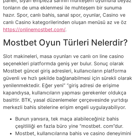
paneli, siyah empieza sarının muhteşem uyumuna beyaz
tonların de uma eklenmesi ile muhteşem bir sunuma
hazır. Spor, canlı bahis, sanal spor, oyunlar, Casino ve
canlı Casino kategorilerinden oluşan menüsü az ve öz
https://onlinemostbet.com/
.
Mostbet Oyun Türleri Nelerdir?
Slot makineleri, masa oyunları ve canlı on line casino
seçenekleri platformda geniş yer bulur. Sonuç olarak
Mostbet güncel giriş adresleri, kullanıcıların platforma
güvenli ve hızlı şekilde bağlanabilmesi için sürekli olarak
yenilenmektedir. Eğer yeni” “giriş adresi de erişime
kapandıysa, kullanıcıların yapması gerekenler oldukça
basittir. BTK, yasal düzenlemeler çerçevesinde yurtdışı
merkezli bahis sitelerine erişim engeli uygulayabiliyor.
Bunun yanısıra, tek maça alabileceğiniz bahis
çeşitliliği en fazla büro yine ‘’mostbet. com’’dur.
Mostbet, kullanıcılarına bahis ve casino deneyimini