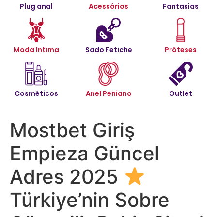
Plug anal
Acessórios
Fantasias
Moda Intima
Sado Fetiche
Próteses
Cosméticos
Anel Peniano
Outlet
Mostbet Giriş
Empieza Güncel
Adres 2025
Türkiye’nin Sobre