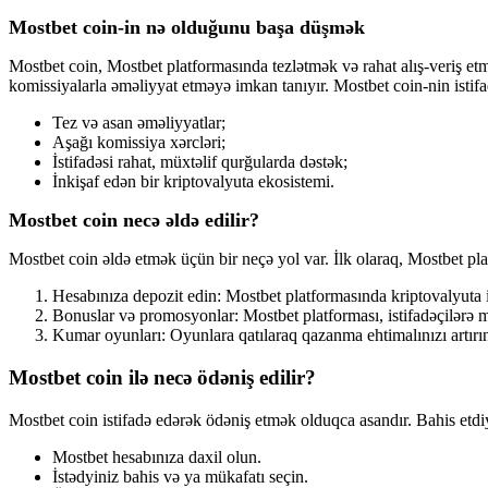
Mostbet coin-in nə olduğunu başa düşmək
Mostbet coin, Mostbet platformasında tezlətmək və rahat alış-veriş et
komissiyalarla əməliyyat etməyə imkan tanıyır. Mostbet coin-nin istifad
Tez və asan əməliyyatlar;
Aşağı komissiya xərcləri;
İstifadəsi rahat, müxtəlif qurğularda dəstək;
İnkişaf edən bir kriptovalyuta ekosistemi.
Mostbet coin necə əldə edilir?
Mostbet coin əldə etmək üçün bir neçə yol var. İlk olaraq, Mostbet pl
Hesabınıza depozit edin: Mostbet platformasında kriptovalyuta 
Bonuslar və promosyonlar: Mostbet platforması, istifadəçilərə 
Kumar oyunları: Oyunlara qatılaraq qazanma ehtimalınızı artırın
Mostbet coin ilə necə ödəniş edilir?
Mostbet coin istifadə edərək ödəniş etmək olduqca asandır. Bahis etdiy
Mostbet hesabınıza daxil olun.
İstədyiniz bahis və ya mükafatı seçin.