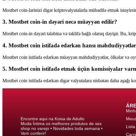
Mostbet coin-lərinizi digər kriptovalyutalarla mübadilə etmək istəyirsin
3. Mostbet coin-in dəyəri necə müəyyən edilir?
Mostbet coin-in dəyəri tələbinə və təklifə bağlı olaraq dəyişir. Bu, kri
4. Mostbet coin istifadə edərkən hansı məhdudiyyətlə
Mostbet coin istifadə edərkən müəyyən məhdudiyyətlər, ölkələr və oyu
5. Mostbet coin istifadə etmək üçün komissiyalar var
Mostbet coin istifadə edərkən digər valyutalara nisbətən daha aşağı kom
ÁRE
Minh
Encontre aqui na Koisa de Adulto
Meus
Moda Íntima os melhores produtos de sex
Lista
shop no varejo • Novidades toda semana •
Vem conferir!
Carr