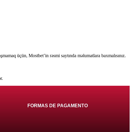
ılaşmamaq üçün, Mostbet’in rəsmi saytında məlumatlara baxmalısınız.
r.
FORMAS DE PAGAMENTO