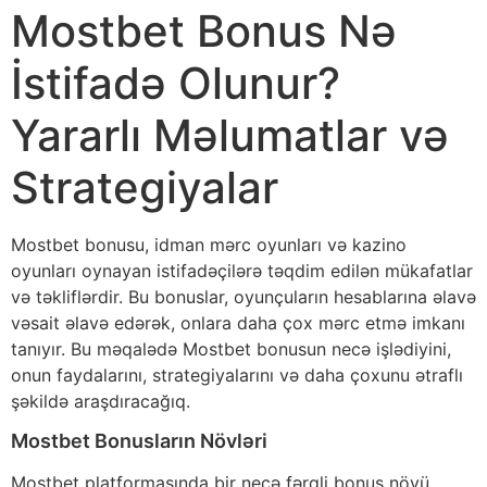
Mostbet Bonus Nə
İstifadə Olunur?
Yararlı Məlumatlar və
Strategiyalar
Mostbet bonusu, idman mərc oyunları və kazino
oyunları oynayan istifadəçilərə təqdim edilən mükafatlar
və təkliflərdir. Bu bonuslar, oyunçuların hesablarına əlavə
vəsait əlavə edərək, onlara daha çox mərc etmə imkanı
tanıyır. Bu məqalədə Mostbet bonusun necə işlədiyini,
onun faydalarını, strategiyalarını və daha çoxunu ətraflı
şəkildə araşdıracağıq.
Mostbet Bonusların Növləri
Mostbet platformasında bir neçə fərqli bonus növü