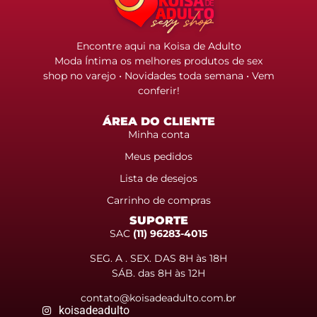
Encontre aqui na Koisa de Adulto
Moda Íntima os melhores produtos de sex
shop no varejo • Novidades toda semana • Vem
conferir!
ÁREA DO CLIENTE
Minha conta
Meus pedidos
Lista de desejos
Carrinho de compras
SUPORTE
SAC
(11) 96283-4015
SEG. A . SEX. DAS 8H às 18H
SÁB. das 8H às 12H
contato@koisadeadulto.com.br
koisadeadulto