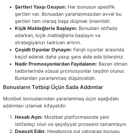
Şərtləri Yaxşı Oxuyun:
Hər bonusun spesifik
şərtləri var. Bonusdan yararlanmazdan əvvəl bu
şərtləri tam olaraq başa düşmək önəmlidir.
Kiçik Məbləğlərlə Başlayın:
Bonusları istifadə
edərkən, kiçik məbləğlərlə başlayın və
strategiyanızı tədricən artırın.
Çeşidli Oyunlar Oynayın:
Fərqli oyunlar arasında
keçid edərək daha yaxşı şans əldə edə bilərsiniz.
Nadir Promosyonlardan Faydalanın:
Bəzən idman
tədbirlərində xüsusi promosyonlar təqdim olunur.
Bunlardan yararlanmaq düşüncəlidir.
Bonusların Tətbiqi Üçün Sadə Addımlar
Mostbet bonuslarından yararlanmaq üçün aşağıdakı
addımları izləmək kifayətdir:
Hesab Açın:
Mostbet platformasında yeni
istifadəçi olun və qeydiyyat prosesini tamamlayın.
Depozit Edin:
Hesabınıza pul yatıraraq bonusu