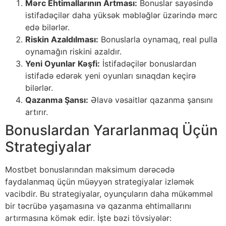
Mərc Ehtimallarının Artması:
Bonuslar sayəsində
istifadəçilər daha yüksək məbləğlər üzərində mərc
edə bilərlər.
Riskin Azaldılması:
Bonuslarla oynamaq, real pulla
oynamağın riskini azaldır.
Yeni Oyunlar Kəşfi:
İstifadəçilər bonuslardan
istifadə edərək yeni oyunları sınaqdan keçirə
bilərlər.
Qazanma Şansı:
Əlavə vəsaitlər qazanma şansını
artırır.
Bonuslardan Yararlanmaq Üçün
Strategiyalar
Mostbet bonuslarından maksimum dərəcədə
faydalanmaq üçün müəyyən strategiyalar izləmək
vacibdir. Bu strategiyalar, oyunçuların daha mükəmməl
bir təcrübə yaşamasına və qazanma ehtimallarını
artırmasına kömək edir. İşte bəzi tövsiyələr: