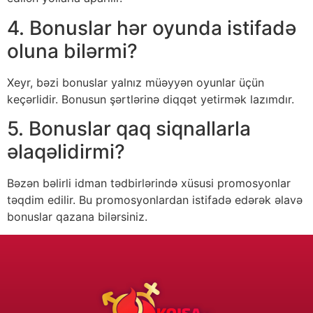
4. Bonuslar hər oyunda istifadə
oluna bilərmi?
Xeyr, bəzi bonuslar yalnız müəyyən oyunlar üçün
keçərlidir. Bonusun şərtlərinə diqqət yetirmək lazımdır.
5. Bonuslar qaq siqnallarla
əlaqəlidirmi?
Bəzən bəlirli idman tədbirlərində xüsusi promosyonlar
təqdim edilir. Bu promosyonlardan istifadə edərək əlavə
bonuslar qazana bilərsiniz.