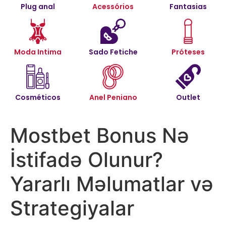
Plug anal
Acessórios
Fantasias
Moda Intima
Sado Fetiche
Próteses
Cosméticos
Anel Peniano
Outlet
Mostbet Bonus Nə
İstifadə Olunur?
Yararlı Məlumatlar və
Strategiyalar