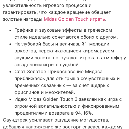
увлекательность игрового процесса и
гарантировать, что каждое вращение обещает
золотые награды
Midas Golden Touch играть
.
Графика и звуковые эффекты в греческом
стиле идеально сочетаются обоих с другом.
Неглубокой басы и величавый” “мелодии
оркестра, перекликающиеся киромарусом
звуками золота, погружают игрока в атмосферу
загадочным игры с судьбой.
Слот Золотое Прикосновение Мидаса
приближаясь для отыгрыша сочувственных и
временных сказанных — за счет щедрых
фриспинов и множителей.
Идею Midas Golden Touch 3 заявлен как игра с
огромной волатильностью и фиксированным
процентилями возврата в 94, 16%.
Саундтрек усиливает ощущение могущества,
добавляя напряжение же восторг спасась каждому