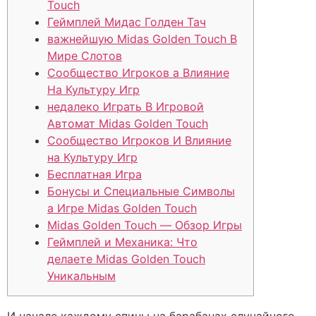
Touch
Геймплей Мидас Голден Тач
важнейшую Midas Golden Touch В
Мире Слотов
Сообщество Игроков а Влияние
На Культуру Игр
недалеко Играть В Игровой
Автомат Midas Golden Touch
Сообщество Игроков И Влияние
на Культуру Игр
Бесплатная Игра
Бонусы и Специальные Символы
а Игре Midas Golden Touch
Midas Golden Touch — Обзор Игры
Геймплей и Механика: Что
делаете Midas Golden Touch
Уникальным