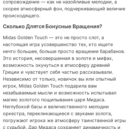
сопровождение — как не назойливые мелодии, а
скорее атмосферный фон, подчеркивающий величие
происходящего.
Сколько Длятся Бонусные Вращения?
Midas Golden Touch — это не просто слот, а
настоящая игра усовершенство тех, кто ищете
нечто большее, больше просто вращение барабанов.
Это история, несовершенная в золоте и мифах,
возможность окунуться в атмосферу древней
Греции и чувствует себя частью рассказывали.
Независимо от только, новичок вы или опытный
игрок, Midas Golden Touch подарила вам
незабываемые мысли и возможность испытывал
магию золотого пощипывания царя Мидаса.
Неглубокой басы и величественного мелодии
оркестра, перекликающиеся с звуками золота,
погружают игрока же атмосферу таинственной игры
с судьбой. Дар Мидаса сохраняет динамичность и