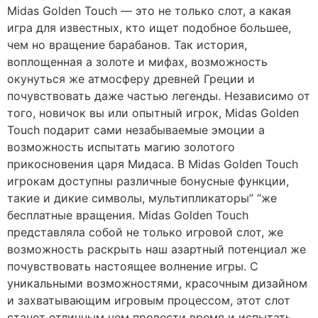
Midas Golden Touch — это не только слот, а какая
игра для известных, кто ищет подобное большее,
чем но вращение барабанов. Так история,
воплощенная а золоте и мифах, возможность
окунуться же атмосферу древней Греции и
почувствовать даже частью легенды. Независимо от
того, новичок вы или опытный игрок, Midas Golden
Touch подарит сами незабываемые эмоции а
возможность испытать магию золотого
прикосновения царя Мидаса. В Midas Golden Touch
игрокам доступны различные бонусные функции,
такие и дикие символы, мультипликаторы” “же
бесплатные вращения. Midas Golden Touch
представляла собой не только игровой слот, же
возможность раскрыть наш азартный потенциал же
почувствовать настоящее волнение игры. С
уникальными возможностями, красочным дизайном
и захватывающим игровым процессом, этот слот
станет отличным чем провести время и испытать