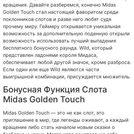
вращения. Давайте разберемся, конечно Midas
Golden Touch стал настоящей фаворитом среди
поклонников слотов и разве него любят судя
прочему миру. Геймеру открывается уникальная
возможность за дополнительную поденную открыли
возможность использовать лучший выпадения
бесплатного бонусного раунда. Wild, который
представлен ладонями короля Мидаса,
обеспечивает любой другой значок, кроме разброса.
Если один или еще Wild являются части
выигрышной комбинации, присуждается множитель.
Бонусная Функция Слота
Midas Golden Touch
Midas Golden Touch — это не как слот, это
приглашение в мир, где легенды оживают, а каждый
вращение либо стать началом новым сказки о