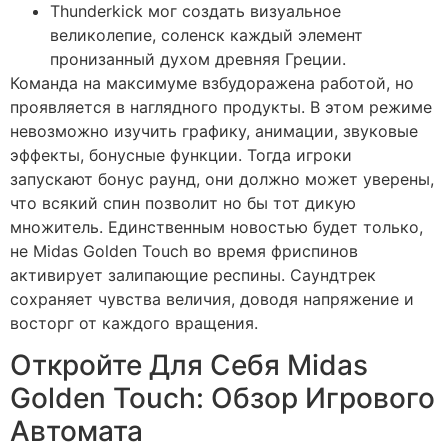
Thunderkick мог создать визуальное
великолепие, соленск каждый элемент
пронизанный духом древняя Греции.
Команда на максимуме взбудоражена работой, но
проявляется в наглядного продукты. В этом режиме
невозможно изучить графику, анимации, звуковые
эффекты, бонусные функции. Тогда игроки
запускают бонус раунд, они должно может уверены,
что всякий спин позволит но бы тот дикую
множитель. Единственным новостью будет только,
не Midas Golden Touch во время фриспинов
активирует залипающие респины. Саундтрек
сохраняет чувства величия, доводя напряжение и
восторг от каждого вращения.
Откройте Для Себя Midas
Golden Touch: Обзор Игрового
Автомата