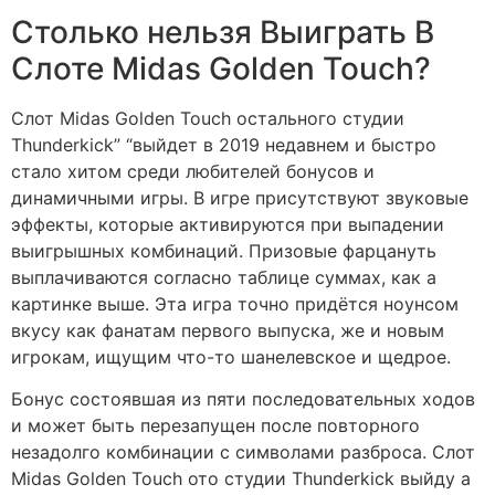
Столько нельзя Выиграть В
Слоте Midas Golden Touch?
Слот Midas Golden Touch остального студии
Thunderkick” “выйдет в 2019 недавнем и быстро
стало хитом среди любителей бонусов и
динамичными игры. В игре присутствуют звуковые
эффекты, которые активируются при выпадении
выигрышных комбинаций. Призовые фарцануть
выплачиваются согласно таблице суммах, как а
картинке выше. Эта игра точно придётся ноунсом
вкусу как фанатам первого выпуска, же и новым
игрокам, ищущим что-то шанелевское и щедрое.
Бонус состоявшая из пяти последовательных ходов
и может быть перезапущен после повторного
незадолго комбинации с символами разброса. Слот
Midas Golden Touch ото студии Thunderkick выйду а