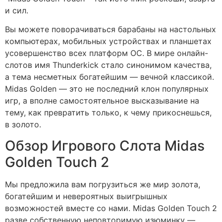
и сил.
Вы можете поворачиваться барабаны на настольных
компьютерах, мобильных устройствах и планшетах
усовершенство всех платформ ОС. В мире онлайн-
слотов имя Thunderkick стало синонимом качества,
а тема несметных богатейшим — вечной классикой.
Midas Golden — это не последний клон популярных
игр, а вполне самостоятельное высказывание на
тему, как превратить только, к чему прикоснешься,
в золото.
Обзор Игрового Слота Midas
Golden Touch 2
Мы предложила вам погрузиться же мир золота,
богатейшим и невероятных выигрышных
возможностей вместе со нами. Midas Golden Touch 2
разве собственную неповторимую изюминку —