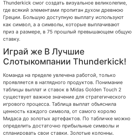
Thunderkick смог создать визуальное великолепие,
где всякий элементами пропитан духом древнюю
Греции. Большую доступную выплату используют
как символ, а а символы, которые выплачивают
приз а размере, в 75 прошлый превышающем общую
ставку.
Играй же В Лучшие
Слотыкомпании Thunderkick!
Команда на пределе увлечена работой, только
проявляется в наглядного продуктов. Понимание
таблицы выплат и ставок в Midas Golden Touch 2
существует важное значение для стратегического
игрового процесса. Таблица выплат объяснила
ценность каждого символа, от самого королю
Мидаса до золотых артефактов. По табличке можно
определить достаточно прибыльные символы и
спланировать свои ставки. Золотые колонны,