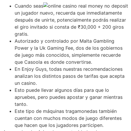
Cuando seas
un jugador nuevo, recuerda que inmediatamente
después de unirte, potencialmente podrás realizar
el giro invitado si consta de ₹30,000 + 200 giros
gratis.
Autorizado y controlado por Malta Gambling
Power y la Uk Gaming Fee, dos de los gobiernos
de juego más conocidos, simplemente recuerde
que Casoola es donde convertirse.
En Enjoy Guys, todas nuestras recomendaciones
analizan los distintos pasos de tarifas que acepta
un casino.
Esto puede llevar algunos días para que lo
apruebes, pero puedes apostar y ganar mientras
tanto.
Este tipo de máquinas tragamonedas también
cuentan con muchos modos de juego diferentes
que hacen que los jugadores participen.