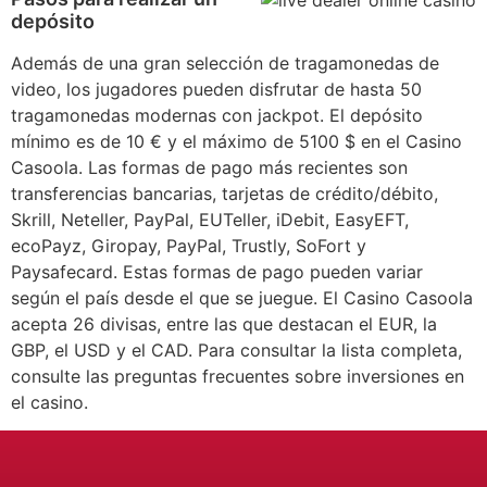
depósito
Además de una gran selección de tragamonedas de
video, los jugadores pueden disfrutar de hasta 50
tragamonedas modernas con jackpot. El depósito
mínimo es de 10 € y el máximo de 5100 $ en el Casino
Casoola. Las formas de pago más recientes son
transferencias bancarias, tarjetas de crédito/débito,
Skrill, Neteller, PayPal, EUTeller, iDebit, EasyEFT,
ecoPayz, Giropay, PayPal, Trustly, SoFort y
Paysafecard. Estas formas de pago pueden variar
según el país desde el que se juegue. El Casino Casoola
acepta 26 divisas, entre las que destacan el EUR, la
GBP, el USD y el CAD. Para consultar la lista completa,
consulte las preguntas frecuentes sobre inversiones en
el casino.