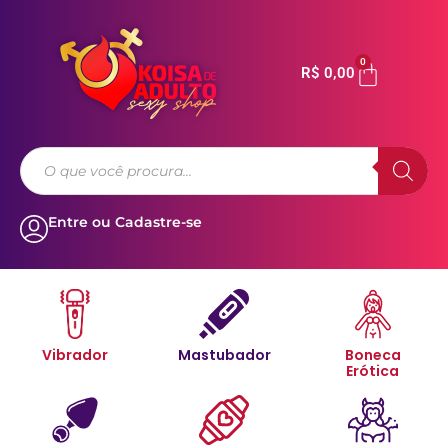
0
R$
0,00
Entre ou Cadastre-se
Vibrador
Mastubador
Boneca
Erótica