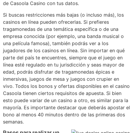
de Casoola Casino con tus datos.
Si buscas restricciones más bajas (o incluso más), los
casinos en línea pueden ofrecerlas. Si prefieres
tragamonedas de una temática específica o de una
empresa conocida (por ejemplo, una banda musical o
una película famosa), también podrás ver a los
jugadores de los casinos en línea. Sin importar en qué
parte del país te encuentres, siempre que el juego en
línea esté regulado en tu jurisdicción y seas mayor de
edad, podrás disfrutar de tragamonedas épicas e
inmersivas, juegos de mesa y juegos con crupier en
vivo. Todos los bonos y ofertas disponibles en el casino
Casoola tienen ciertos requisitos de apuesta. Si bien
esto puede variar de un casino a otro, es similar para la
mayoría. Es importante destacar que deberás apostar el
bono al menos 40 minutos dentro de las primeras dos
semanas.
Pasos para realizar un