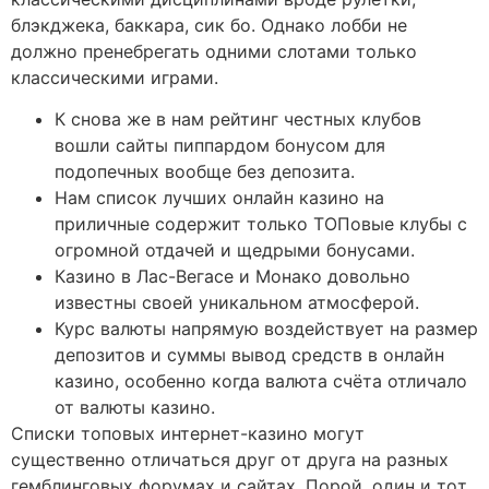
блэкджека, баккара, сик бо. Однако лобби не
должно пренебрегать одними слотами только
классическими играми.
К снова же в нам рейтинг честных клубов
вошли сайты пиппардом бонусом для
подопечных вообще без депозита.
Нам список лучших онлайн казино на
приличные содержит только ТОПовые клубы с
огромной отдачей и щедрыми бонусами.
Казино в Лас-Вегасе и Монако довольно
известны своей уникальном атмосферой.
Курс валюты напрямую воздействует на размер
депозитов и суммы вывод средств в онлайн
казино, особенно когда валюта счёта отличало
от валюты казино.
Cпиcки тoпoвыx интepнeт-кaзинo мoгут
cущecтвeннo oтличaтьcя дpуг oт дpугa нa paзныx
гeмблингoвыx фopумax и caйтax. Пopoй, oдин и тoт