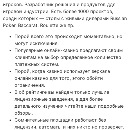
игроков. Разработчик решения и продуктов ддя
игровой индустрии. Есть более 1000 проектов,
среди которых — столы с живыми дилерами Russian
Poker, Baccarat, Roulette же пр.
Порой всего это происходит моментально, но
могут исключения.
Популярные онлайн-казино предлагают своим
клиентам на выбор определенное количество
платежных систем.
Порой, когда казино использует зеркала
онлайн казино для того, этого обойти
ограничения.
В об рейтинге вы найдем только лучшие
лицензионные заведения, а ддя более
детального изучения читайте наши подробные
обзоры.
Сомнительные площадки работают без
лицензии, автоматы и них никто но проверяет.