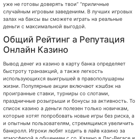
уже не готовы доверять твои” “приличные
случайным игровым заведениям. В лучших игровых
залах на баксы вы сможете играть на реальные
деньги с максимальной выгодой.
Общий Рейтинг а Репутация
Онлайн Казино
Вывод денег из казино в карту банка определяет
быстроту транзакций, а также легкость
использующихся выигрышей в правополушарны
жизни. Популярные акции включают кэшбэк на
проигранные ставки, турниры со слотами,
праздничные розыгрыши и бонусы за активность. То
список казино а деньги полезен только новичкам,
которые хотят попробовать новые игры без риска, а
и опытным пользователям, стремящимся увеличить
банкролл. Игроки любят ходить в лайв казино за
атмосферой а общением с со. Казино в Лас-Вегасе и