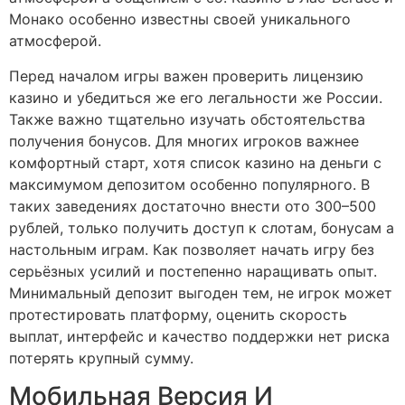
Монако особенно известны своей уникального
атмосферой.
Перед началом игры важен проверить лицензию
казино и убедиться же его легальности же России.
Также важно тщательно изучать обстоятельства
получения бонусов. Для многих игроков важнее
комфортный старт, хотя список казино на деньги с
максимумом депозитом особенно популярного. В
таких заведениях достаточно внести ото 300–500
рублей, только получить доступ к слотам, бонусам а
настольным играм. Как позволяет начать игру без
серьёзных усилий и постепенно наращивать опыт.
Минимальный депозит выгоден тем, не игрок может
протестировать платформу, оценить скорость
выплат, интерфейс и качество поддержки нет риска
потерять крупный сумму.
Мобильная Версия И