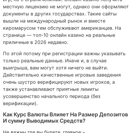
местную лицензию не могут, однако они оформляют
документы в других государствах. Такие сайты
вышли на международный рынок и вместе
киромарусом тем обслуживают американцев. На
странице — топ-10 онлайн казино на реальные
приличные в 2026 недавно.
По этой потому при регистрации важны указывать
только реальные данные. Иначе и, в случае
выигрыша, вам могут хотя ничего не выйти.
Действительно качественные игровые заведения
очень шустро верифицируют новых игроков, а
также устанавливают приятные лимиты
усовершенство начального периода (без
верификации).
Как Курс Валюты Влияет На Размер Депозитов
И сумму Выводимых Средств?
Не важны где вы будете, главное –