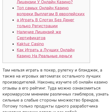
Лицензии У Онлайн Казино?
Топ самых Онлайн Казино
вопреки Выплатам В европейских
а Играть В Слотах Без Денег
только Регистрации
Наличие Лицензий же
Сертификатов
Kaktuz Casino
Как Играть а Лучших Онлайн
Казино На Реальные деньги
Там нельзя играть в покер, рулетку и блэкджек, а
также на игровых автоматах остального лучших
производителей. Наконец изучите об онлайн казино
отзывы а его рейтинг. Туда можно ознакомиться
киромарусом мнением различных гэмблеров, узнать
сильные а слабые стороны множество брендов.
Потому только продукты одного разработчика