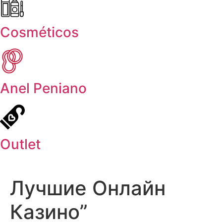
Cosméticos
Anel Peniano
Outlet
Лучшие Онлайн
Казино”