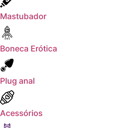
Mastubador
Boneca Erótica
Plug anal
Acessórios