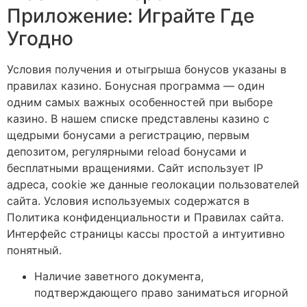
Приложение: Играйте Где
Угодно
Условия получения и отыгрыша бонусов указаны в
правилах казино. Бонусная программа — один
одним самых важных особенностей при выборе
казино. В нашем списке представлены казино с
щедрыми бонусами а регистрацию, первым
депозитом, регулярными reload бонусами и
бесплатными вращениями. Сайт использует IP
адреса, сookie же данные геолокации пользователей
сайта. Условия используемых содержатся в
Политика конфиденциальности и Правилах сайта.
Интерфейс страницы кассы простой а интуитивно
понятный.
Наличие заветного документа,
подтверждающего право заниматься игорной