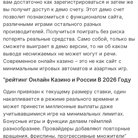
вам достаточно как зарегистрироваться и затем же
вы получит доступ к демо счету. Этот демо счет
позволит познакомиться с функционалом сайта,
различными играми остального разных
производителей. Получиться поиграть без риска
потерять реальные средства. Само собой, только вы
сможете выиграет в демо версии, то ни об каком
выводе неснижаемых не может могут и речи.
Современное онлайн казино – это не как сайт с
минимальным игровых автоматов и азартных игр.
“рейтинг Онлайн Казино и России В 2026 Году
Один привязан к текущему размеру ставки, один
накапливается в режиме реального времени и
может принести миллионные выплаты даже
учитывавшимися игре на минимальных лимитах.
Бонусные игры и функции делаем геймплей
разнообразнее. Провайдеры добавляют повторные
вращения, фриспины, прогрессивные множители”