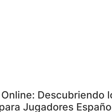
o Online: Descubriendo 
 para Jugadores Españo