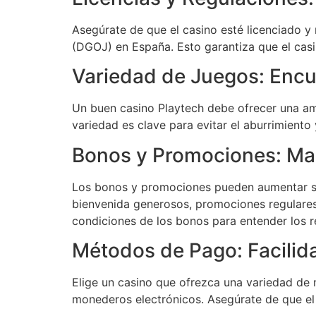
Asegúrate de que el casino esté licenciado 
(DGOJ) en España. Esto garantiza que el casi
Variedad de Juegos: Encu
Un buen casino Playtech debe ofrecer una am
variedad es clave para evitar el aburrimiento
Bonos y Promociones: Ma
Los bonos y promociones pueden aumentar sig
bienvenida generosos, promociones regulares
condiciones de los bonos para entender los re
Métodos de Pago: Facilid
Elige un casino que ofrezca una variedad de 
monederos electrónicos. Asegúrate de que el 