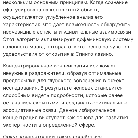
нескольким основным принципам. Когда сознание
сфокусировано на конкретный объект,
осуществляется углубленное анализ его
характеристик, что дает возможность обнаружить
неочевидные аспекты и удивительные взаимосвязи.
Этот алгоритм активизирует дофаминовую систему
головного мозга, которая ответственна за чувство
удовольствия от открытия в Спинто казино.
Концентрированное концентрация исключает
ненужные раздражители, образуя оптимальные
предпосылки для глубокого вовлечения в объект
исследования. В результате человек становится
способным видеть подробности, которые ранее
оставались скрытыми, и создавать оригинальные
ассоциативные связи. Данное избирательное
концентрация выступает как основа для развития
экспертности в определенной сфере.
Фокус концентрации также содействует