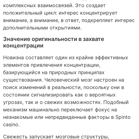
комплексных взаимосвязей. Это создает
положительный цикл: интерес концентрирует
внимание, а внимание, в ответ, подкрепляет интерес
дополнительными открытиями.
Значение оригинальности в захвате
концентрации
Новизна составляет один из крайне эффективных
элементов привлечения концентрации,
базирующийся на природных принципах
существования. Человеческий мозг настроен на
поиск изменений в реальности, поскольку они в
состоянии сигнализировать как о вероятных
угрозах, так и о свежих возможностях. Подобный
механизм машинально переключает фокус на
незнакомые или непредвиденные факторы в Spinto
casino.
Свежесть запускает мозговые структуры,