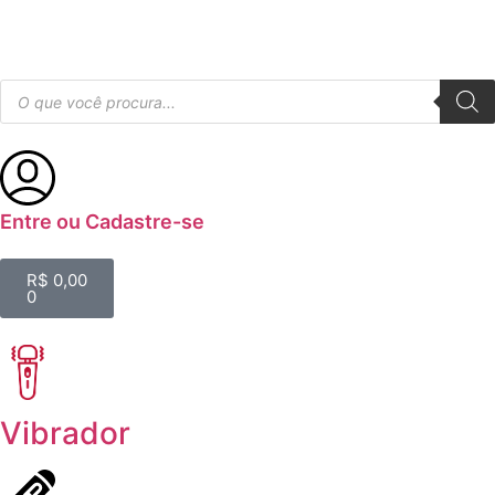
Entre ou Cadastre-se
R$
0,00
0
Vibrador