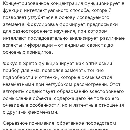
Концентрированное концентрация функционирует в
функции интеллектуального способа, который
позволяет углубиться в основу исследуемого
элемента. Фокусировка формирует предпосылки
для разностороннего изучения, при котором
интеллект последовательно анализирует различные
аспекты информации – от видимых свойств до
основных принципов.
Фокус в Spinto функционирует как оптический
прибор для ума, позволяя замечать тонкие
подробности и оттенки, которые оказываются
незаметными при неглубоком рассмотрении. Этот
алгоритм содействует образованию всестороннего
осмысления объекта, содержащего не только его
очевидные особенности, но и латентные отношения
с другими феноменами.
Серьезное понимание, обретенное посредством