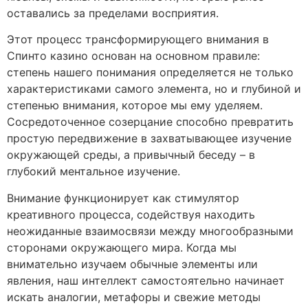
оставались за пределами восприятия.
Этот процесс трансформирующего внимания в
Спинто казино основан на основном правиле:
степень нашего понимания определяется не только
характеристиками самого элемента, но и глубиной и
степенью внимания, которое мы ему уделяем.
Сосредоточенное созерцание способно превратить
простую передвижение в захватывающее изучение
окружающей среды, а привычный беседу – в
глубокий ментальное изучение.
Внимание функционирует как стимулятор
креативного процесса, содействуя находить
неожиданные взаимосвязи между многообразными
сторонами окружающего мира. Когда мы
внимательно изучаем обычные элементы или
явления, наш интеллект самостоятельно начинает
искать аналогии, метафоры и свежие методы