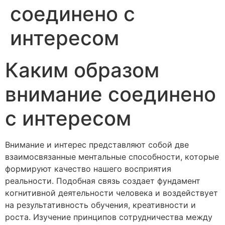
соединено с
интересом
Каким образом
внимание соединено
с интересом
Внимание и интерес представляют собой две
взаимосвязанные ментальные способности, которые
формируют качество нашего восприятия
реальности. Подобная связь создает фундамент
когнитивной деятельности человека и воздействует
на результативность обучения, креативности и
роста. Изучение принципов сотрудничества между