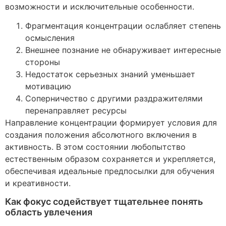
возможности и исключительные особенности.
Фрагментация концентрации ослабляет степень
осмысления
Внешнее познание не обнаруживает интересные
стороны
Недостаток серьезных знаний уменьшает
мотивацию
Соперничество с другими раздражителями
перенаправляет ресурсы
Направление концентрации формирует условия для
создания положения абсолютного включения в
активность. В этом состоянии любопытство
естественным образом сохраняется и укрепляется,
обеспечивая идеальные предпосылки для обучения
и креативности.
Как фокус содействует тщательнее понять
область увлечения