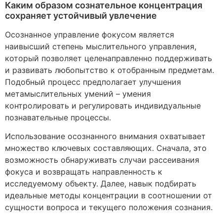
Каким образом сознательное концентрация
сохраняет устойчивый увлечение
Осознанное управление фокусом является
наивысший степень мыслительного управления,
который позволяет целенаправленно поддерживать
и развивать любопытство к отобранным предметам.
Подобный процесс предполагает улучшения
метамыслительных умений – умения
контролировать и регулировать индивидуальные
познавательные процессы.
Использование осознанного внимания охватывает
множество ключевых составляющих. Сначала, это
возможность обнаруживать случаи рассеивания
фокуса и возвращать направленность к
исследуемому объекту. Далее, навык подбирать
идеальные методы концентрации в соотношении от
сущности вопроса и текущего положения сознания.