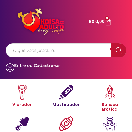
0
R$
0,00
Entre ou Cadastre-se
Vibrador
Mastubador
Boneca
Erótica