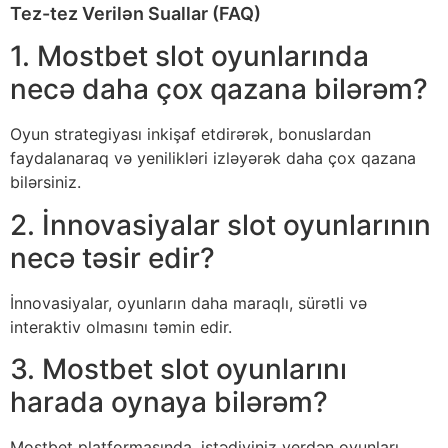
Tez-tez Verilən Suallar (FAQ)
1. Mostbet slot oyunlarında
necə daha çox qazana bilərəm?
Oyun strategiyası inkişaf etdirərək, bonuslardan
faydalanaraq və yenilikləri izləyərək daha çox qazana
bilərsiniz.
2. İnnovasiyalar slot oyunlarının
necə təsir edir?
İnnovasiyalar, oyunların daha maraqlı, sürətli və
interaktiv olmasını təmin edir.
3. Mostbet slot oyunlarını
harada oynaya bilərəm?
Mostbet platformasında, istədiyiniz yerdən oyunları