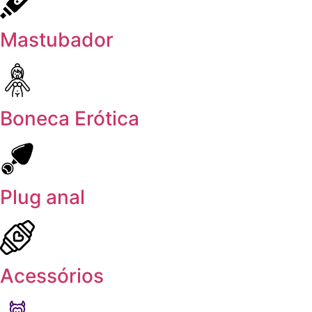
Mastubador
Boneca Erótica
Plug anal
Acessórios