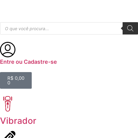
Entre ou Cadastre-se
R$
0,00
0
Vibrador