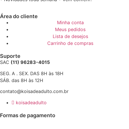
Área do cliente
Minha conta
Meus pedidos
Lista de desejos
Carrinho de compras
Suporte
SAC
(11) 96283-4015
SEG. A . SEX. DAS 8H às 18H
SÁB. das 8H às 12H
contato@koisadeadulto.com.br
koisadeadulto
Formas de pagamento