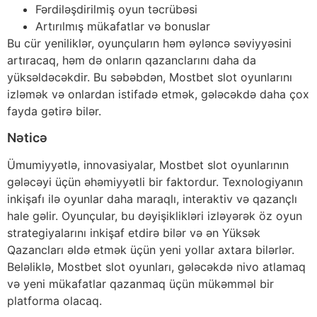
Fərdiləşdirilmiş oyun təcrübəsi
Artırılmış mükafatlar və bonuslar
Bu cür yeniliklər, oyunçuların həm əyləncə səviyyəsini
artıracaq, həm də onların qazanclarını daha da
yüksəldəcəkdir. Bu səbəbdən, Mostbet slot oyunlarını
izləmək və onlardan istifadə etmək, gələcəkdə daha çox
fayda gətirə bilər.
Nəticə
Ümumiyyətlə, innovasiyalar, Mostbet slot oyunlarının
gələcəyi üçün əhəmiyyətli bir faktordur. Texnologiyanın
inkişafı ilə oyunlar daha maraqlı, interaktiv və qazançlı
hale gəlir. Oyunçular, bu dəyişiklikləri izləyərək öz oyun
strategiyalarını inkişaf etdirə bilər və ən Yüksək
Qazancları əldə etmək üçün yeni yollar axtara bilərlər.
Beləliklə, Mostbet slot oyunları, gələcəkdə nivo atlamaq
və yeni mükafatlar qazanmaq üçün mükəmməl bir
platforma olacaq.