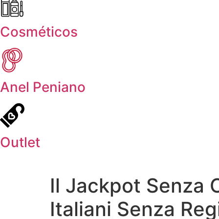
Cosméticos
Anel Peniano
Outlet
Il Jackpot Senza 
Italiani Senza Reg