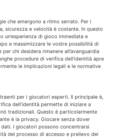
gie che emergono a ritmo serrato. Per i
za, sicurezza e velocità è costante. In questo
ndo un’esperienza di gioco immediata e
mpo e massimizzare le vostre possibilità di
e per chi desidera rimanere all’avanguardia
unghe procedure di verifica dell’identità apre
rmente le implicazioni legali e le normative
enti per i giocatori esperti. Il principale è,
fica dell’identità permette di iniziare a
inò tradizionali. Questo è particolarmente
vante è la privacy. Giocare senza dover
 dati. I giocatori possono concentrarsi
cità del processo di accesso e prelievo dei