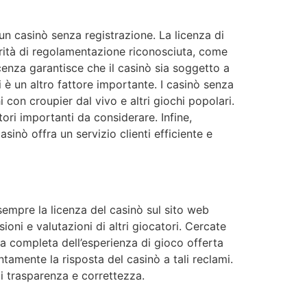
n casinò senza registrazione. La licenza di
torità di regolamentazione riconosciuta, come
cenza garantisce che il casinò sia soggetto a
i è un altro fattore importante. I casinò senza
 con croupier dal vivo e altri giochi popolari.
tori importanti da considerare. Infine,
sinò offra un servizio clienti efficiente e
e sempre la licenza del casinò sul sito web
oni e valutazioni di altri giocatori. Cercate
ca completa dell’esperienza di gioco offerta
ntamente la risposta del casinò a tali reclami.
di trasparenza e correttezza.