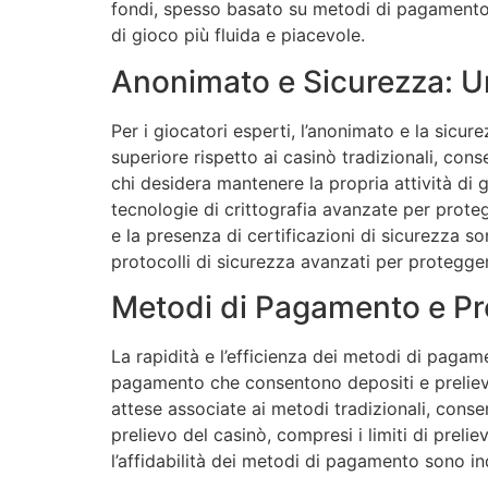
fondi, spesso basato su metodi di pagamento ra
di gioco più fluida e piacevole.
Anonimato e Sicurezza: Un
Per i giocatori esperti, l’anonimato e la sicu
superiore rispetto ai casinò tradizionali, co
chi desidera mantenere la propria attività di 
tecnologie di crittografia avanzate per protegg
e la presenza di certificazioni di sicurezza so
protocolli di sicurezza avanzati per proteggere
Metodi di Pagamento e Prel
La rapidità e l’efficienza dei metodi di paga
pagamento che consentono depositi e prelievi r
attese associate ai metodi tradizionali, conse
prelievo del casinò, compresi i limiti di preli
l’affidabilità dei metodi di pagamento sono ind