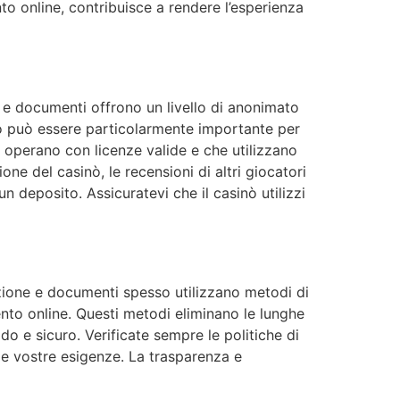
to online, contribuisce a rendere l’esperienza
e e documenti offrono un livello di anonimato
sto può essere particolarmente importante per
e operano con licenze valide e che utilizzano
one del casinò, le recensioni di altri giocatori
n deposito. Assicuratevi che il casinò utilizzi
azione e documenti spesso utilizzano metodi di
ento online. Questi metodi eliminano le lunghe
do e sicuro. Verificate sempre le politiche di
 le vostre esigenze. La trasparenza e