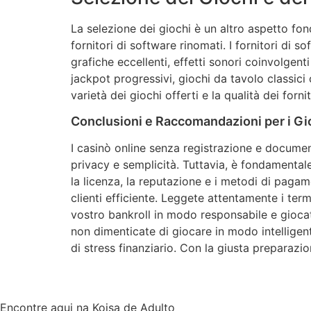
La selezione dei giochi è un altro aspetto fo
fornitori di software rinomati. I fornitori d
grafiche eccellenti, effetti sonori coinvolgent
jackpot progressivi, giochi da tavolo classici
varietà dei giochi offerti e la qualità dei for
Conclusioni e Raccomandazioni per i Gio
I casinò online senza registrazione e documen
privacy e semplicità. Tuttavia, è fondamental
la licenza, la reputazione e i metodi di pagam
clienti efficiente. Leggete attentamente i term
vostro bankroll in modo responsabile e gioca
non dimenticate di giocare in modo intelligen
di stress finanziario. Con la giusta preparaz
Encontre aqui na Koisa de Adulto