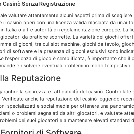
un Casinò Senza Registrazione
e valutare attentamente alcuni aspetti prima di scegliere u
 il casinò operi con una licenza valida rilasciata da un’au
n Italia o altre autorità di regolamentazione europee. La li
giocatori da pratiche scorrette. La varietà dei giochi offert
ma di giochi, tra cui slot machine, giochi da tavolo, giochi
tori di software e la presenza di giochi esclusivi sono indica
se l’esperienza di gioco è semplificata, è importante che il ca
domande e risolvere eventuali problemi in modo tempestivo.
ella Reputazione
garantire la sicurezza e l’affidabilità del casinò. Controllat
Verificate anche la reputazione del casinò leggendo recensi
ioni specializzati e social media per ottenere una panorami
lami o problemi segnalati da altri giocatori, e valutate atte
problemi dei suoi giocatori e a mantenere elevati standard 
 Fornitori di Software