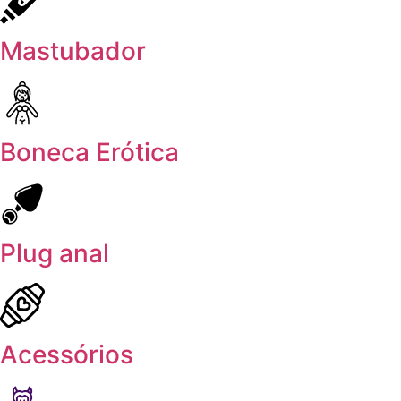
Mastubador
Boneca Erótica
Plug anal
Acessórios