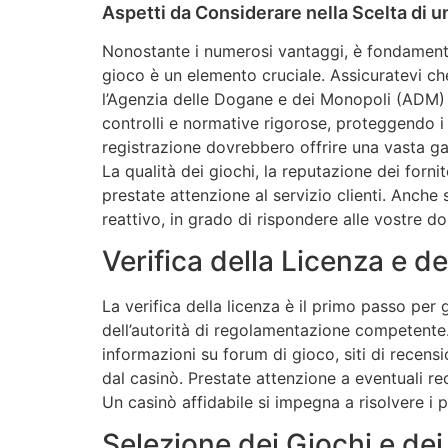
Aspetti da Considerare nella Scelta di 
Nonostante i numerosi vantaggi, è fondamental
gioco è un elemento cruciale. Assicuratevi che
l’Agenzia delle Dogane e dei Monopoli (ADM) i
controlli e normative rigorose, proteggendo i 
registrazione dovrebbero offrire una vasta gam
La qualità dei giochi, la reputazione dei forni
prestate attenzione al servizio clienti. Anche 
reattivo, in grado di rispondere alle vostre 
Verifica della Licenza e d
La verifica della licenza è il primo passo per 
dell’autorità di regolamentazione competente. 
informazioni su forum di gioco, siti di recens
dal casinò. Prestate attenzione a eventuali rec
Un casinò affidabile si impegna a risolvere i 
Selezione dei Giochi e dei