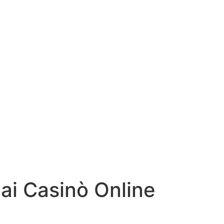
 ai Casinò Online