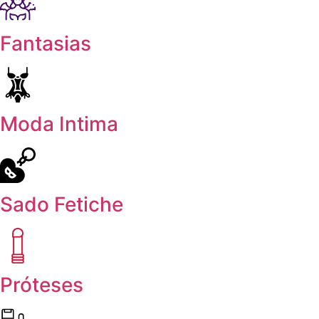
Fantasias
Moda Intima
Sado Fetiche
Próteses