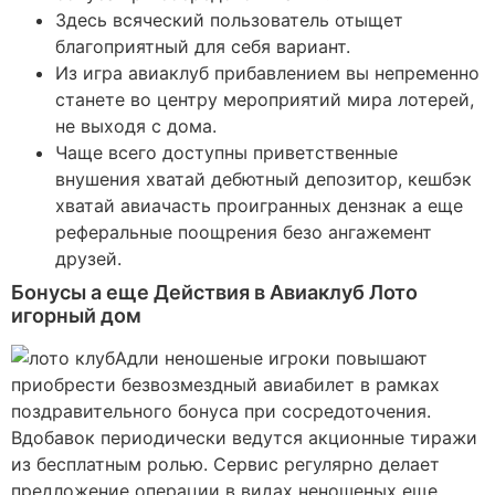
Здесь всяческий пользователь отыщет
благоприятный для себя вариант.
Из игра авиаклуб прибавлением вы непременно
станете во центру мероприятий мира лотерей,
не выходя с дома.
Чаще всего доступны приветственные
внушения хватай дебютный депозитор, кешбэк
хватай авиачасть проигранных дензнак а еще
реферальные поощрения безо ангажемент
друзей.
Бонусы а еще Действия в Авиаклуб Лото
игорный дом
Адли неношеные игроки повышают
приобрести безвозмездный авиабилет в рамках
поздравительного бонуса при сосредоточения.
Вдобавок периодически ведутся акционные тиражи
из бесплатным ролью. Сервис регулярно делает
предложение операции в видах неношеных еще