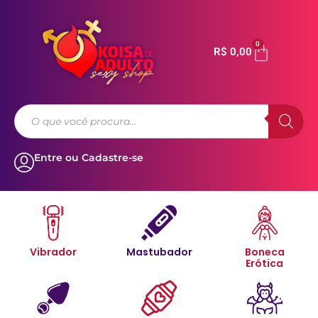
0
R$
0,00
Entre ou Cadastre-se
Vibrador
Mastubador
Boneca
Erótica