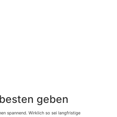
m besten geben
n spannend. Wirklich so sei langfristige