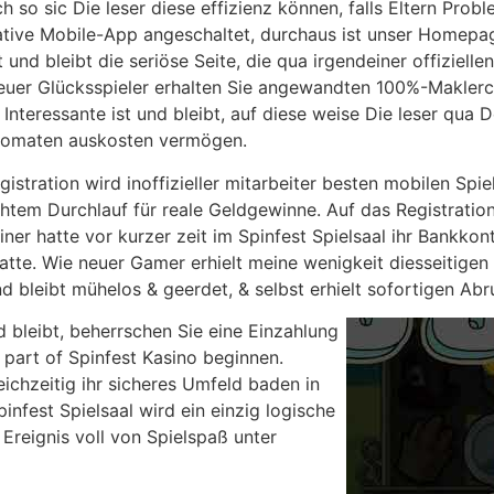
ch so sic Die leser diese effizienz können, falls Eltern Pro
 native Mobile-App angeschaltet, durchaus ist unser Homep
 und bleibt die seriöse Seite, die qua irgendeiner offizielle
neuer Glücksspieler erhalten Sie angewandten 100%-Makler
nteressante ist und bleibt, auf diese weise Die leser qua 
utomaten auskosten vermögen.
gistration wird inoffizieller mitarbeiter besten mobilen Sp
tem Durchlauf für reale Geldgewinne. Auf das Registration 
ner hatte vor kurzer zeit im Spinfest Spielsaal ihr Bankkont
tte. Wie neuer Gamer erhielt meine wenigkeit diesseitige
d bleibt mühelos & geerdet, & selbst erhielt sofortigen Abr
d bleibt, beherrschen Sie eine Einzahlung
 part of Spinfest Kasino beginnen.
eichzeitig ihr sicheres Umfeld baden in
nfest Spielsaal wird ein einzig logische
Ereignis voll von Spielspaß unter