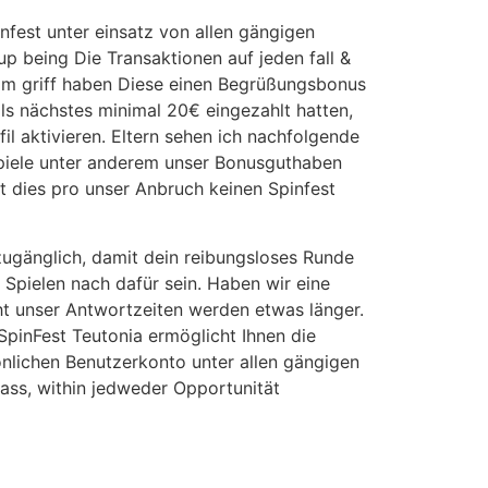
infest unter einsatz von allen gängigen
p being Die Transaktionen auf jeden fall &
g im griff haben Diese einen Begrüßungsbonus
s nächstes minimal 20€ eingezahlt hatten,
fil aktivieren. Eltern sehen ich nachfolgende
ispiele unter anderem unser Bonusguthaben
t dies pro unser Anbruch keinen Spinfest
zugänglich, damit dein reibungsloses Runde
 Spielen nach dafür sein. Haben wir eine
cht unser Antwortzeiten werden etwas länger.
pinFest Teutonia ermöglicht Ihnen die
nlichen Benutzerkonto unter allen gängigen
lass, within jedweder Opportunität