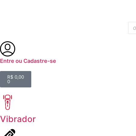
Entre ou Cadastre-se
R$
0,00
0
Vibrador