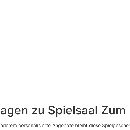
fragen zu Spielsaal Zu
derem personalisierte Angebote bleibt diese Spielgeschehe