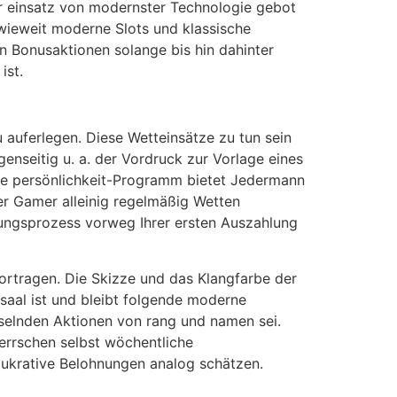
ter einsatz von modernster Technologie gebot
wieweit moderne Slots und klassische
ven Bonusaktionen solange bis hin dahinter
ist.
 auferlegen. Diese Wetteinsätze zu tun sein
enseitig u. a. der Vordruck zur Vorlage eines
e persönlichkeit-Programm bietet Jedermann
der Gamer alleinig regelmäßig Wetten
ierungsprozess vorweg Ihrer ersten Auszahlung
Vortragen. Die Skizze und das Klangfarbe der
lsaal ist und bleibt folgende moderne
selnden Aktionen von rang und namen sei.
herrschen selbst wöchentliche
 lukrative Belohnungen analog schätzen.