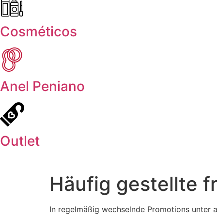
Cosméticos
Anel Peniano
Outlet
Häufig gestellte 
In regelmäßig wechselnde Promotions unter an