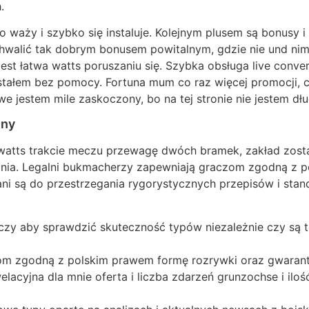
.
ało waży i szybko się instaluje. Kolejnym plusem są bonusy 
hwalić tak dobrym bonusem powitalnym, gdzie nie und ni
 jest łatwa watts poruszaniu się. Szybka obsługa live con
zostałem bez pomocy. Fortuna mum co raz więcej promocji, 
e jestem mile zaskoczony, bo na tej stronie nie jestem dł
uny
e watts trakcie meczu przewagę dwóch bramek, zakład zos
kania. Legalni bukmacherzy zapewniają graczom zgodną z 
ni są do przestrzegania rygorystycznych przepisów i stand
zy aby sprawdzić skuteczność typów niezależnie czy są to
m zgodną z polskim prawem formę rozrywki oraz gwarantu
lacyjna dla mnie oferta i liczba zdarzeń grunzochse i ilo