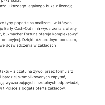
piłkarskich.
waża u każdego legalnego buka z licencją
e typy poparte są analizami, w których
cję Early Cash-Out mhh wydarzenia z oferty
c, bukmacher Fortuna oferuje kompleksowy”
promocyjnej. Dzięki różnorodnym bonusom,
owe doświadczenia w zakładach
taktu – z czatu na żywo, przez formularz
cji bardziej skomplikowanych zapytań,
ją wyczerpujących i rzetelnych odpowiedzi,
i t Polsce z bogatą ofertą zakładów,