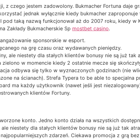
ji, z czego jestem zadowolony. Bukmacher Fortuna daje g
orzystać jednak wyłącznie kiedy bukmacher zaproponuje t
 I pod taką nazwą funkcjonował aż do 2007 roku, kiedy w
una Zakłady Bukmacherskie Sp
mostbet casino
.
aangażowanie sponsorskie w esport.
ięcanego na grę czasu oraz wydawanych pieniędzy.
, ale niestety dla stałych klientów bonusy nie są już tak a
na zielono w momencie kiedy 2 ostatnie mecze się skończył
acja odbywa się tylko w wyznaczonych godzinach (nie wlic
ne na ścianach). Strefa Typera to be able to specjalna p
oard ma każdy użytkownik (nawet jeśli jest niezalogowany
estrowanych klientów Fortuny.
tworzone konto. Jedno konto działa na wszystkich dostępn
ale niestety dla stałych klientów bonusy nie są już tak atr
 najpopularniejszych zdarzeń. Ciekawa promocja z grą be