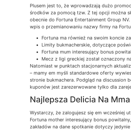
Plusem jest to, że wprowadzają dużo promoc
środków za pomocą tzw. Z tej opcji można sk
obecnie do Fortuna Entertainment Group NV.
wpis o przemianowaniu nazwy firmy na Fort
Fortuna ma również na swoim koncie z
Limity bukmacherskie, dotyczące pośw
Fortuna mum interesujący bonus powitalny
Mecz z ligi greckiej został oznaczony 
Natomiast w punktach stacjonarnych aktualiz
– mamy em myśli standardowe oferty wywieszo
stronie bukmachera. Podgląd na discussion b
kuponów jest zarezerwowane tylko dla zarej
Najlepsza Delicia Na Mma
Wystarczy, że zalogujesz się em wcześniej u
Fortuna mother interesujący bonus powitalny, 
zakładów na dane spotkanie dotyczy jedynie