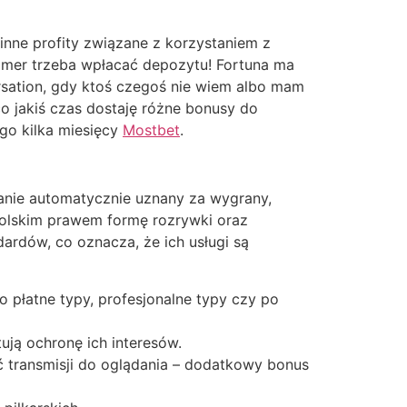
i inne profity związane z korzystaniem z
mmer trzeba wpłacać depozytu! Fortuna ma
versation, gdy ktoś czegoś nie wiem albo mam
co jakiś czas dostaję różne bonusy do
ugo kilka miesięcy
Mostbet
.
tanie automatycznie uznany za wygrany,
polskim prawem formę rozrywki oraz
ardów, co oznacza, że ich usługi są
 płatne typy, profesjonalne typy czy po
ją ochronę ich interesów.
ść transmisji do oglądania – dodatkowy bonus