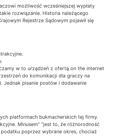
raczowi możliwość wcześniejszej wypłaty
akie rozwiązanie. Historia należącego
 Krajowym Rejestrze Sądowym pojawił się
trakcyjne.
y.
zamy w to urządzeń z ofertą on the internet
rzestrzeń do komunikacji dla graczy na
). Jednak pisanie postów i dodawanie
ych platformach bukmacherskich tej firmy.
akcyjne. Minusem” “jest to, że różnorodność
z podatku poprzez wybrane okres, chociaż