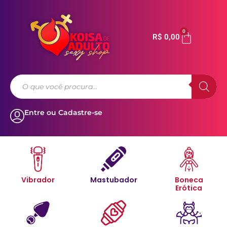
0
R$
0,00
Entre ou Cadastre-se
Vibrador
Mastubador
Boneca
Erótica