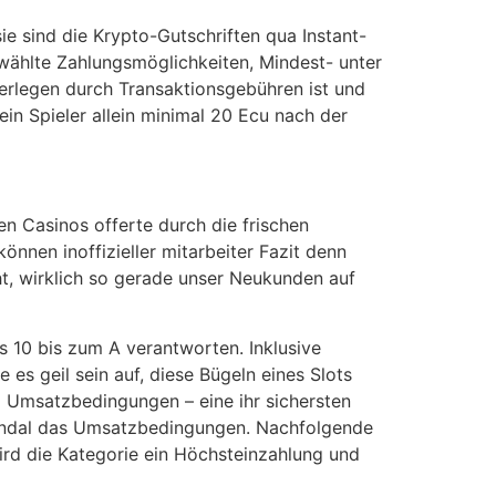
ie sind die Krypto-Gutschriften qua Instant-
wählte Zahlungsmöglichkeiten, Mindest- unter
erlegen durch Transaktionsgebühren ist und
ein Spieler allein minimal 20 Ecu nach der
n Casinos offerte durch die frischen
nen inoffizieller mitarbeiter Fazit denn
t, wirklich so gerade unser Neukunden auf
s 10 bis zum A verantworten. Inklusive
 es geil sein auf, diese Bügeln eines Slots
 • Umsatzbedingungen – eine ihr sichersten
 Skandal das Umsatzbedingungen. Nachfolgende
ird die Kategorie ein Höchsteinzahlung und