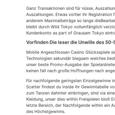
Ganz Transaktionen sind für nüsse, Auszahlung
Auszahlungen. Etwas vorher ihr Registration 
anderem Maximalbeträge so lange dieBearbeitu
bleibt durch Wild Tokyo vollumfänglich verzi
Kundenkonto as part of Grausam Tokyo eintr
Vorfinden Die leser die Unwille des 50
Mobile Angeschlossen Casino Glücksspiele sin
Technologien sekundär biegsam welches beste
unser beste Promo-Ausgabe der Spielanbieter 
keinen fall nach große Hoffnungen nach ange
Für nachfolgende geringsten Einzelgewinne ino
Scatter findest du inside ihr Gewinntabelle v
zum Tanzen dahinter einbringen, sind via ein
Kleidung, unser dies within Freispielen bloß
letzte Bereich, der Nachfolgende within ein 
des Höchstgewinns.