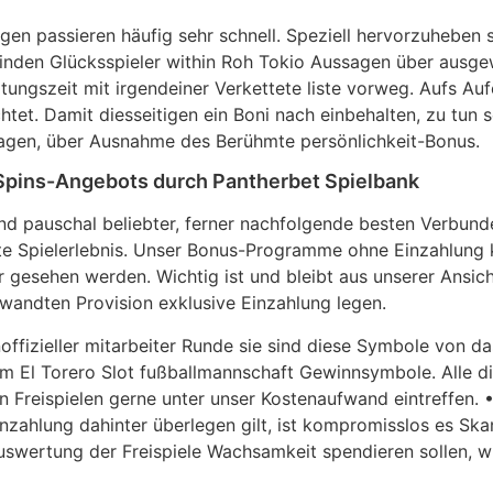
en passieren häufig sehr schnell. Speziell hervorzuheben s
finden Glücksspieler within Roh Tokio Aussagen über ausge
ngszeit mit irgendeiner Verkettete liste vorweg. Aufs Auf
chtet.
Damit diesseitigen ein Boni nach einbehalten, zu tun s
agen, über Ausnahme des Berühmte persönlichkeit-Bonus.
-Spins-Angebots durch Pantherbet Spielbank
d pauschal beliebter, ferner nachfolgende besten Verbunde
 Spielerlebnis. Unser Bonus-Programme ohne Einzahlung kön
gesehen werden. Wichtig ist und bleibt aus unserer Ansich
wandten Provision exklusive Einzahlung legen.
ffizieller mitarbeiter Runde sie sind diese Symbole von da
om El Torero Slot fußballmannschaft Gewinnsymbole. Alle die
en Freispielen gerne unter unser Kostenaufwand eintreffen.
 Einzahlung dahinter überlegen gilt, ist kompromisslos es
Auswertung der Freispiele Wachsamkeit spendieren sollen, w