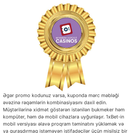
Əgər promo kodunuz varsa, kuponda mərc məbləği
əvəzinə rəqəmlərin kombinasiyasını daxil edin.
Müştərilərinə xidmət göstərən istənilən bukmeker həm
kompüter, həm də mobil cihazlara uyğunlaşır. 1xBet-in
mobil versiyası əlavə proqram təminatını yükləmək və
ya quraşdırmaq istəməyən istifadəçilər üçün misilsiz bir