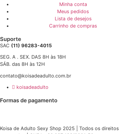
Minha conta
Meus pedidos
Lista de desejos
Carrinho de compras
Suporte
SAC
(11) 96283-4015
SEG. A . SEX. DAS 8H às 18H
SÁB. das 8H às 12H
contato@koisadeadulto.com.br
koisadeadulto
Formas de pagamento
Koisa de Adulto Sexy Shop 2025 | Todos os direitos