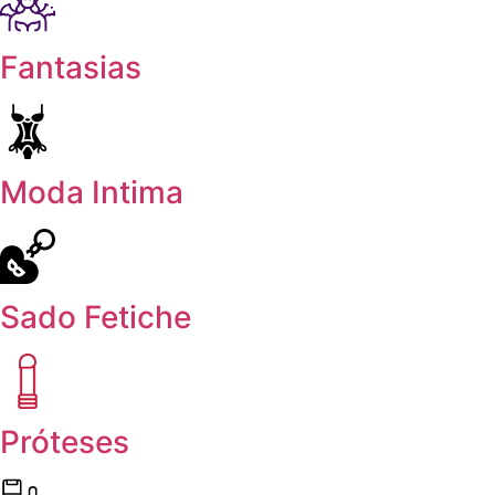
Fantasias
Moda Intima
Sado Fetiche
Próteses