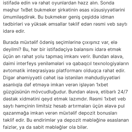
istifadə edin və rahat oyunlardan həzz alın. Sonda
məşhur 1xBet bukmeker şirkətinin əsas xüsusiyyətlərini
ümumiləşdirək. Bu bukmeker geniş çeşiddə idman
tədbirləri və yüksək əmsallar təklif edən rəsmi veb saytı
idarə edir.
Burada müxtəlif ödəniş seçimlərinə çıxışınız var, elə
deyilmi? Bu, hər bir istifadəçiyə balansını idarə etmək
üçün ən rahat yolu tapmaq imkanı verir. Bundan əlavə,
daimi interfeys yeniləmələri və qabaqcıl texnologiyaların
avtomatik inteqrasiyası platformanı olduqca rahat edir.
Digər əhəmiyyətli cəhət isə istənilən məhdudiyyətləri
asanlıqla dəf etməyə imkan verən işləyən 1xbet
güzgüsünün mövcudluğudur. Bundan əlavə, etibarlı 24/7
dəstək xidmətini qeyd etmək lazımdır. Rəsmi 1xbet veb
saytı həmçinin limitsiz hesab artırmaları üçün əlavə pul
qazanmağa imkan verən müxtəlif depozit bonusları
təklif edir. Bu endirimlər ya depozit məbləğinə əsaslanan
faizlər, ya da sabit məbləğlər ola bilər.