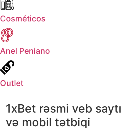
Cosméticos
Anel Peniano
Outlet
1xBet rəsmi veb saytı
və mobil tətbiqi