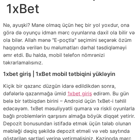
1xBet
Nə, ayuşki? Mane olmaq üçün heç bir yol yoxdur, ona
görə də oyunçu idman mərc oyunlarına daxil ola bilir və
ola bilər. Allah mənə "E-poçtla" seçimini seçərək özüm
haqqında verilən bu məlumatları dərhal təsdiqləməyi
əmr etdi.
Bu halda, mobil telefon nömrənizi
təkrarlamalısınız.
1xbet giriş | 1xBet mobil tətbiqini yükləyin
Kiçik bir qazanc düzgün idarə edildikdən sonra,
dəfələrlə qazanmağa ümid
1xbet giriş
edirəm. Bu gün
belə bir tətbiqdən birini – Android üçün 1xBet-i təhlil
edəcəyəm. 1xBet məsuliyyətli qumara və riskli oyunlarla
bağlı problemlərin qarşısını almağa böyük diqqət yetirir.
Depozit bonusundan istifadə etmək üçün tələb olunan
məbləği dəqiq şəkildə depozit etməli və veb saytında
göstərilən şərtləri yerinə yetirməlisiniz. Kazinoda mərc