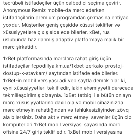
təcrübəli istifadəçilər üçün cəlbedici seçimə çevirir.
Anonymous Remiz mobile-da mərc edərkən
istifadəçilərin premium proqramdan çıxmasına ehtiyac
yoxdur. Müştərilər geniş çeşiddə xüsusi təkliflər və
xüsusiyyətlərə çıxış əldə edə bilərlər. xBet, rus
üslubunda hazırlanmış adaptiv platformaya malik bir
mərc şirkətidir.
1xBet platformasında mərclərə rahat giriş üçün
istifadəçilər fcpodillya.km.ua/1xbet-zerkalo-prostoj-
dostup-k-stavkam/ saytından istifadə edə bilərlər.
1xBet-in mobil versiyası adi veb saytla demək olar ki,
eyni xüsusiyyətləri təklif edir, lakin əhəmiyyətli dərəcədə
təkmilləşdirilmiş dizaynla. 1xBet tətbiqi ilə bütün onlayn
mərc xüsusiyyətlərinə daxil ola və mobil cihazınızda
mərc etməyin rahatlığından və təhlükəsizliyindən zövq
ala bilərsiniz. Daha aktiv mərc etməyi sevənlər üçün cib
kompüterləri 1xBet mobil versiyası sayəsində mərc
ofisinə 24/7 giriş təklif edir. 1xBet mobil versiyasına