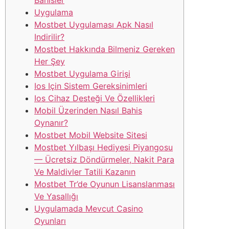
Bahisler
Uygulama
Mostbet Uygulaması Apk Nasıl
Indirilir?
Mostbet Hakkında Bilmeniz Gereken
Her Şey
Mostbet Uygulama Girişi
Ios Için Sistem Gereksinimleri
Ios Cihaz Desteği Ve Özellikleri
Mobil Üzerinden Nasıl Bahis
Oynanır?
Mostbet Mobil Website Sitesi
Mostbet Yılbaşı Hediyesi Piyangosu
— Ücretsiz Döndürmeler, Nakit Para
Ve Maldivler Tatili Kazanın
Mostbet Tr’de Oyunun Lisanslanması
Ve Yasallığı
Uygulamada Mevcut Casino
Oyunları