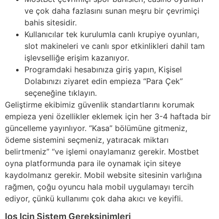
ve çok daha fazlasını sunan meşru bir çevrimiçi
bahis sitesidir.
Kullanıcılar tek kurulumla canlı krupiye oyunları,
slot makineleri ve canlı spor etkinlikleri dahil tam
işlevselliğe erişim kazanıyor.
Programdaki hesabınıza giriş yapın, Kişisel
Dolabınızı ziyaret edin empieza “Para Çek”
seçeneğine tıklayın.
Geliştirme ekibimiz güvenlik standartlarını korumak
empieza yeni özellikler eklemek için her 3-4 haftada bir
güncelleme yayınlıyor. “Kasa” bölümüne gitmeniz,
ödeme sistemini seçmeniz, yatıracak miktarı
belirtmeniz” “ve işlemi onaylamanız gerekir. Mostbet
oyna platformunda para ile oynamak için siteye
kaydolmanız gerekir. Mobil website sitesinin varlığına
rağmen, çoğu oyuncu hala mobil uygulamayı tercih
ediyor, çünkü kullanımı çok daha akıcı ve keyifli.
Ios Için Sistem Gereksinimleri