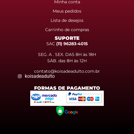
Minha conta
Meus pedidos
Lista de desejos
Carrinho de compras
SUPORTE
SAC
(11) 96283-4015
SEG. A . SEX. DAS 8H às 18H
SÁB. das 8H às 12H
contato@koisadeadulto.com.br
koisadeadulto
FORMAS DE PAGAMENTO