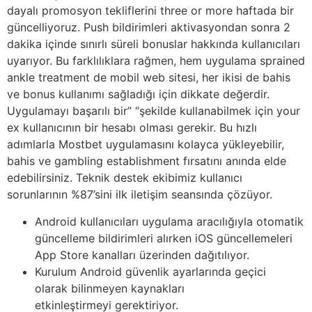
dayalı promosyon tekliflerini three or more haftada bir
güncelliyoruz. Push bildirimleri aktivasyondan sonra 2
dakika içinde sınırlı süreli bonuslar hakkında kullanıcıları
uyarıyor. Bu farklılıklara rağmen, hem uygulama sprained
ankle treatment de mobil web sitesi, her ikisi de bahis
ve bonus kullanımı sağladığı için dikkate değerdir.
Uygulamayı başarılı bir” “şekilde kullanabilmek için your
ex kullanıcının bir hesabı olması gerekir. Bu hızlı
adımlarla Mostbet uygulamasını kolayca yükleyebilir,
bahis ve gambling establishment fırsatını anında elde
edebilirsiniz. Teknik destek ekibimiz kullanıcı
sorunlarının %87’sini ilk iletişim seansında çözüyor.
Android kullanıcıları uygulama aracılığıyla otomatik
güncelleme bildirimleri alırken iOS güncellemeleri
App Store kanalları üzerinden dağıtılıyor.
Kurulum Android güvenlik ayarlarında geçici
olarak bilinmeyen kaynakları
etkinleştirmeyi gerektiriyor.