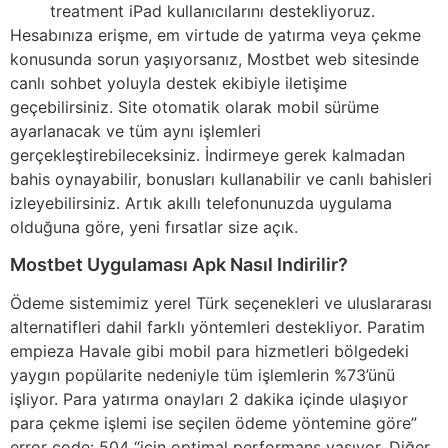
treatment iPad kullanıcılarını destekliyoruz.
Hesabınıza erişme, em virtude de yatırma veya çekme
konusunda sorun yaşıyorsanız, Mostbet web sitesinde
canlı sohbet yoluyla destek ekibiyle iletişime
geçebilirsiniz. Site otomatik olarak mobil sürüme
ayarlanacak ve tüm aynı işlemleri
gerçekleştirebileceksiniz. İndirmeye gerek kalmadan
bahis oynayabilir, bonusları kullanabilir ve canlı bahisleri
izleyebilirsiniz. Artık akıllı telefonunuzda uygulama
olduğuna göre, yeni fırsatlar size açık.
Mostbet Uygulaması Apk Nasıl Indirilir?
Ödeme sistemimiz yerel Türk seçenekleri ve uluslararası
alternatifleri dahil farklı yöntemleri destekliyor. Paratim
empieza Havale gibi mobil para hizmetleri bölgedeki
yaygın popülarite nedeniyle tüm işlemlerin %73’ünü
işliyor. Para yatırma onayları 2 dakika içinde ulaşıyor
para çekme işlemi ise seçilen ödeme yöntemine göre”
error code: 504 “için optimal performans yaşıyor. Diğer