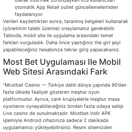
olarak indirmek zorundayken iOS kullanıcıları
otomatik App Retail outlet güncellemelerinden
faydalanıyor.
Verileri kaydettikten sonra, taranmış belgeleri kullanarak
(yönetimin talebi üzerine) onaylamanız gerekebilir.
Tabloda, mobil site ile uygulama arasındaki temel
farkları vurguladık. Daha önce yaptığınız the girl şeyi
yapabileceğiniz hesabınıza tekrar giriş yapacaksınız.
Most Bet Uygulaması Ile Mobil
Web Sitesi Arasındaki Fark
“Mostbet Casino — Türkiye dahil dünya çapında 90’dan
fazla ülkede faaliyet gösteren meşhur oyun
platformudur. Ayrıca, canlı krupiyelerle meşhur masa
oyunlarını oynayabileceğiniz binden fazla odaya sahip
Live casino de sunulmaktadır. Mostbet indir APK
işlemiyle Android cihazınıza sadece 2 dakikada
uygulamamızı yükleyebilirsiniz. Resmi sitemizden