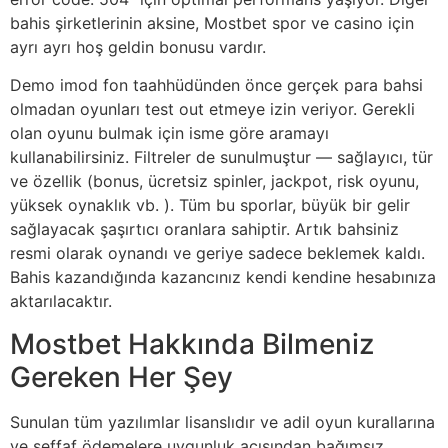
bahis şirketlerinin aksine, Mostbet spor ve casino için
ayrı ayrı hoş geldin bonusu vardır.
Demo imod fon taahhüdünden önce gerçek para bahsi
olmadan oyunları test out etmeye izin veriyor. Gerekli
olan oyunu bulmak için isme göre aramayı
kullanabilirsiniz. Filtreler de sunulmuştur — sağlayıcı, tür
ve özellik (bonus, ücretsiz spinler, jackpot, risk oyunu,
yüksek oynaklık vb. ). Tüm bu sporlar, büyük bir gelir
sağlayacak şaşırtıcı oranlara sahiptir. Artık bahsiniz
resmi olarak oynandı ve geriye sadece beklemek kaldı.
Bahis kazandığında kazancınız kendi kendine hesabınıza
aktarılacaktır.
Mostbet Hakkında Bilmeniz
Gereken Her Şey
Sunulan tüm yazılımlar lisanslıdır ve adil oyun kurallarına
ve şeffaf ödemelere uygunluk açısından bağımsız