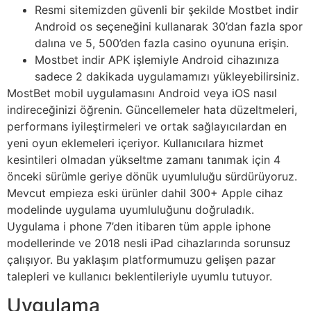
Resmi sitemizden güvenli bir şekilde Mostbet indir
Android os seçeneğini kullanarak 30’dan fazla spor
dalına ve 5, 500’den fazla casino oyununa erişin.
Mostbet indir APK işlemiyle Android cihazınıza
sadece 2 dakikada uygulamamızı yükleyebilirsiniz.
MostBet mobil uygulamasını Android veya iOS nasıl
indireceğinizi öğrenin. Güncellemeler hata düzeltmeleri,
performans iyileştirmeleri ve ortak sağlayıcılardan en
yeni oyun eklemeleri içeriyor. Kullanıcılara hizmet
kesintileri olmadan yükseltme zamanı tanımak için 4
önceki sürümle geriye dönük uyumluluğu sürdürüyoruz.
Mevcut empieza eski ürünler dahil 300+ Apple cihaz
modelinde uygulama uyumluluğunu doğruladık.
Uygulama i phone 7’den itibaren tüm apple iphone
modellerinde ve 2018 nesli iPad cihazlarında sorunsuz
çalışıyor. Bu yaklaşım platformumuzu gelişen pazar
talepleri ve kullanıcı beklentileriyle uyumlu tutuyor.
Uygulama