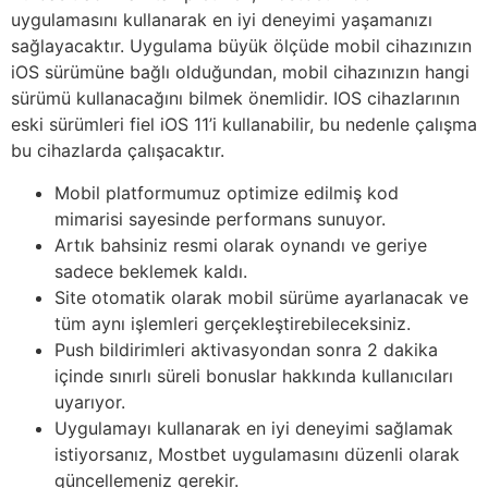
uygulamasını kullanarak en iyi deneyimi yaşamanızı
sağlayacaktır. Uygulama büyük ölçüde mobil cihazınızın
iOS sürümüne bağlı olduğundan, mobil cihazınızın hangi
sürümü kullanacağını bilmek önemlidir. IOS cihazlarının
eski sürümleri fiel iOS 11’i kullanabilir, bu nedenle çalışma
bu cihazlarda çalışacaktır.
Mobil platformumuz optimize edilmiş kod
mimarisi sayesinde performans sunuyor.
Artık bahsiniz resmi olarak oynandı ve geriye
sadece beklemek kaldı.
Site otomatik olarak mobil sürüme ayarlanacak ve
tüm aynı işlemleri gerçekleştirebileceksiniz.
Push bildirimleri aktivasyondan sonra 2 dakika
içinde sınırlı süreli bonuslar hakkında kullanıcıları
uyarıyor.
Uygulamayı kullanarak en iyi deneyimi sağlamak
istiyorsanız, Mostbet uygulamasını düzenli olarak
güncellemeniz gerekir.