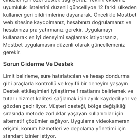
uyumluluk listelerini düzenli güncelliyoe 12 farklı ülkeden
kullanıcı geri bildirimlerine dayanarak. Öncelikle Mostbet
web sitesine kaydolmanız, hesabınızı doğrulamanız ve
hesabınıza pra yatırmanız gerekir. Uygulamayı
kullanarak en iyi deneyimi sağlamak istiyorsanız,
Mostbet uygulamasını düzenli olarak güncellemeniz
gerekir.
Sorun Giderme Ve Destek
Limit belirleme, süre hatırlatıcıları ve hesap dondurma
gibi araçlarla kontrollü ve keyifli bir deneyim yaşayın.
Destek etkileşimleri iyileştirme fırsatlarını belirlemek ve
tutarlı hizmet kalitesi sağlamak için aylık kaydediliyor ve
gözden geçiriliyor. Müşteri desteği, bölge değişikliği
sırasında metode zorluklar yaşayan kullanıcılar için
alternatif çözümler sağlıyor. Uygulama videokameran
erişimi, konum hizmetleri ve depolama yönetimi için
standart izinler istiyor.