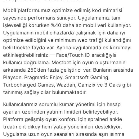
Mobil platformumuz optimize edilmiş kod mimarisi
sayesinde performans sunuyor. Uygulamamız tam
işlevselliği korurken %40 daha az mobil veri kullanıyor.
Uygulamanın mobil cihazlarda çalışmak için daha iyi
optimize edildiğini ve minimum web trafiği kullandığını
belirtmekte fayda var. Ayrıca uygulamada ek korumayı
etkinleştirebilirsiniz — Face/Touch ID aracılığıyla
kullanıcı doğrulama. Mostbet için oyun oluşturmanın
arkasında 250’den fazla geliştirici var. Bunların arasında
Playson, Pragmatic Enjoy, Smartsoft Gaming,
Turbocharged Games, Wazdan, Gamzix ve 3 Oaks gibi
tanınmış sağlayıcılar bulunmaktadır.
Kullanıcılarımız sorumlu kumar yönetimi için hesap
ayarları üzerinden yatırım limitleri belirleyebiliyor.
Platform gelişmiş oyun konforu için sprained ankle
treatment dikey hem yatay yönelimleri destekliyor.
Uygulama uzun oyun seansları sırasında aşırı ısınma