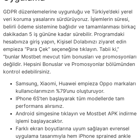
GDPR düzenlemelerine uygunluğu ve Türkiye’deki yerel
veri koruma yasalarını sürdürüyoruz. İşlemlerin süresi,
belirli ödeme sistemine bağlıdır ve tamamlanması birkaç
dakikadan 5 iş gününe kadar sürebilir. Programdaki
hesabınıza giriş yapın, Kişisel Dolabınızı ziyaret edin
empieza “Para Çek” seçeneğine tıklayın. Tabii ki,”
“bunlar Mostbet mevcut tüm bonusları ve promosyonları
değildir. Hepsini Bonuslar ve Promosyonlar bölümünden
kontrol edebilirsiniz.
Samsung, Xiaomi, Huawei empieza Oppo markaları
kullanıcılarımızın %79’unu oluşturuyor.
IPhone 6S’ten başlayarak tüm modellerde tam
performans alırsınız.
Android simgesine tıklayın ve Mostbet APK indirme
işlemi başlayacaktır.
Farklı ekran boyutlarına uyum sağlayan evrensel
uygulama tasarımıyla hem iPhone sprained ankle