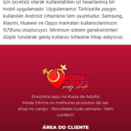
için ücretsiz olarak kullanılabilen iyi tasarlanmış bir
mobil uygulamadır. Uygulamamız Türkiye’de yaygın
kullanılan Android cihazlarla tam uyumludur. Samsung,
Xiaomi, Huawei ve Oppo markaları kullanıcılarımızın
%79’unu oluşturuyor. Minimum sistem gereksinimleri
düşük tutularak geniş kullanıcı kitlesine hitap ediyoruz.
Encontre aqui na Koisa de Adulto
Moda Íntima os melhores produtos de sex
shop no varejo • Novidades toda semana • Vem
conferir!
ÁREA DO CLIENTE