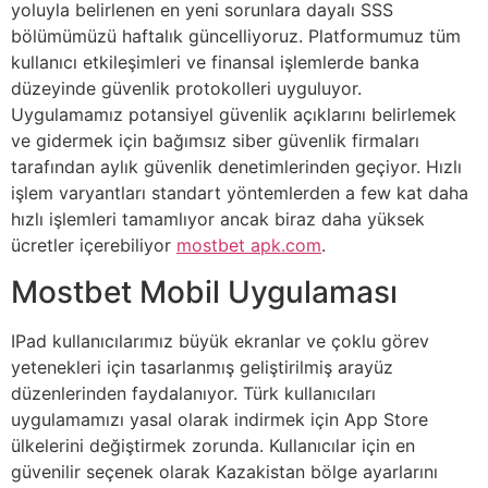
yoluyla belirlenen en yeni sorunlara dayalı SSS
bölümümüzü haftalık güncelliyoruz. Platformumuz tüm
kullanıcı etkileşimleri ve finansal işlemlerde banka
düzeyinde güvenlik protokolleri uyguluyor.
Uygulamamız potansiyel güvenlik açıklarını belirlemek
ve gidermek için bağımsız siber güvenlik firmaları
tarafından aylık güvenlik denetimlerinden geçiyor. Hızlı
işlem varyantları standart yöntemlerden a few kat daha
hızlı işlemleri tamamlıyor ancak biraz daha yüksek
ücretler içerebiliyor
mostbet apk.com
.
Mostbet Mobil Uygulaması
IPad kullanıcılarımız büyük ekranlar ve çoklu görev
yetenekleri için tasarlanmış geliştirilmiş arayüz
düzenlerinden faydalanıyor. Türk kullanıcıları
uygulamamızı yasal olarak indirmek için App Store
ülkelerini değiştirmek zorunda. Kullanıcılar için en
güvenilir seçenek olarak Kazakistan bölge ayarlarını