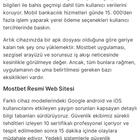
bilgileri ile bahis geçmişi dahil tüm kullanıcı verilerini
koruyor. Mobil bankacılık hizmetleri günde 15. 000’den
fazla işlem yaparak yerel ödeme seçenekleri kullanıcı
tercihlerinde baskın.
Artık cihazınızda bir apk dosyası olduğuna göre geriye
kalan tek şey onu yüklemektir. Mostbet uygulaması,
sezgisel arayüzü ve sorunsuz iş akışı neticesinde
kesinlikle görülmeye değer. Ancak, tüm bunlara rağmen,
uygulamanın de uma belirtilmesi gereken bazı
eksiklikleri vardır.
Mostbet Resmi Web Sitesi
Farklı cihaz modellerindeki Google android ve iOS
kullanıcılarını etkileyen yaygın sorunları kapsayan detaylı
bilgi tabanları sürdürüyoruz. Güvenlik ekibimiz sürekli
tehditleri izleyen 10 sertifikalı profesyonel içeriyor ve
tespit edilmeden sonra 15 dakika içinde olaylara
müdahale ediyor. Yedekli sistemlerle güvenlik