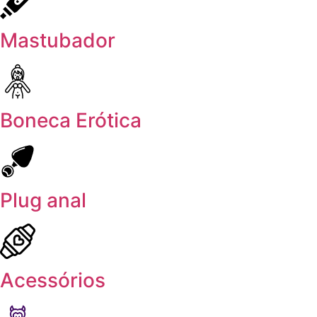
Mastubador
Boneca Erótica
Plug anal
Acessórios