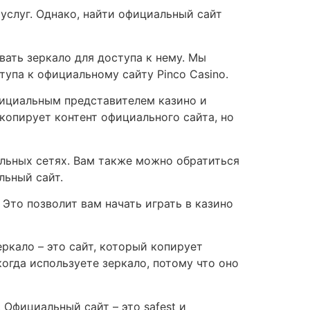
 услуг. Однако, найти официальный сайт
вать зеркало для доступа к нему. Мы
упа к официальному сайту Pinco Casino.
официальным представителем казино и
 копирует контент официального сайта, но
альных сетях. Вам также можно обратиться
льный сайт.
 Это позволит вам начать играть в казино
ркало – это сайт, который копирует
огда используете зеркало, потому что оно
 Официальный сайт – это safest и