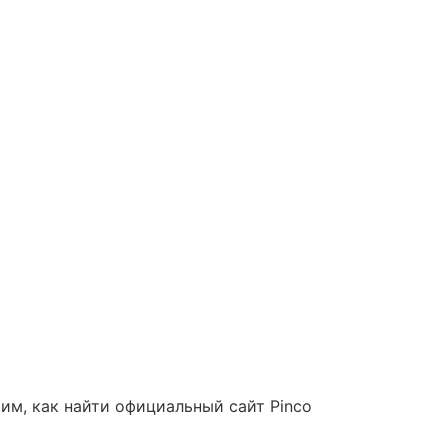
рим, как найти официальный сайт Pinco