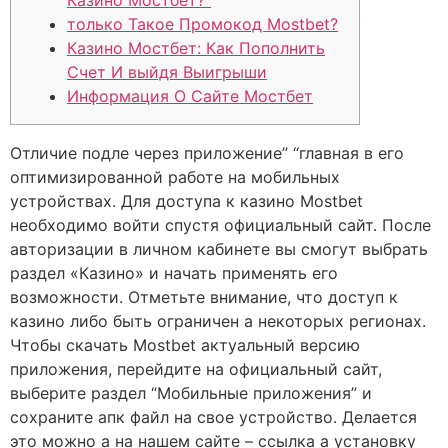
Казино Мостбет?”
только Такое Промокод Mostbet?
Казино Мостбет: Как Пополнить
Счет И выйдя Выигрыши
Информация О Сайте Мостбет
Отличие подле через приложение” “главная в его
оптимизированной работе на мобильных
устройствах. Для доступа к казино Mostbet
необходимо войти спустя официальный сайт. После
авторизации в личном кабинете вы смогут выбрать
раздел «Казино» и начать применять его
возможности. Отметьте внимание, что доступ к
казино либо быть ограничен а некоторых регионах.
Чтобы скачать Mostbet актуальный версию
приложения, перейдите на официальный сайт,
выберите раздел “Мобильные приложения” и
сохраните апк файл на свое устройство. Делается
это можно а на нашем сайте – ссылка а установку