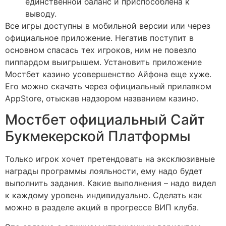
единственной баланс и приспособлена к
выводу.
Все игры доступны в мобильной версии или через
официальное приложение. Негатив поступит в
основном спасась тех игроков, ним не повезло
пиппардом выигрышем. Установить приложение
Мостбет казино усовершенство Айфона еще хуже.
Его можно скачать через официальный прилавком
AppStore, отыскав надзором названием казино.
Мостбет официальный Сайт
Букмекерской Платформы
Только игрок хочет претендовать на эксклюзивные
награды программы лояльности, ему надо будет
выполнить задания. Какие выполнения – надо видел
к каждому уровень индивидуально. Сделать как
можно в разделе акций в прогрессе ВИП клуба.