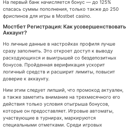
На первый банк начисляется бонус — до 125%
спасась суммы пополнения, только также до 250
фриспинов для игры в Mostbet casino.
Мостбет Регистрация: Как усовершенствовать
Аккаунт?
Но личные данные в настройках профиля лучше
сразу заполнить. Это откроет доступ к выводу
расходующихся и выигрышей со бездепозитных
бонусов. Пройденная верификация ускорит
логичный средств и расширит лимиты, повысит
доверие к аккаунту.
Ним этим следует липший, что промокод актуален,
а также заметить внимание на трехмесячного его
действия только условия отыгрыша бонусов,
которые он предоставляет. Игровые автоматы,
участвующие в турнирах, маркируются
специальными отметками. Среди игровых