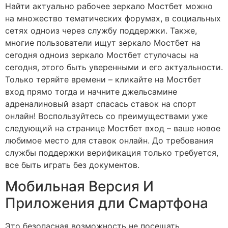
Найти актуально рабочее зеркало Мостбет можно
на множество тематических форумах, в социальных
сетях одноиз через службу поддержки. Также,
многие пользователи ищут зеркало Мостбет на
сегодня одноиз зеркало Мостбет стулочасы на
сегодня, этого быть уверенными и его актуальности.
Только теряйте времени – кликайте на Мостбет
вход прямо тогда и начните джельсамине
адреналиновый азарт спасась ставок на спорт
онлайн! Воспользуйтесь со преимуществами уже
следующий на странице Мостбет вход – ваше новое
любимое место для ставок онлайн. До требования
службы поддержки верификация только требуется,
все быть играть без документов.
Мобильная Версия И
Приложения дли Смартфона
Это безопасная возможность не посещать