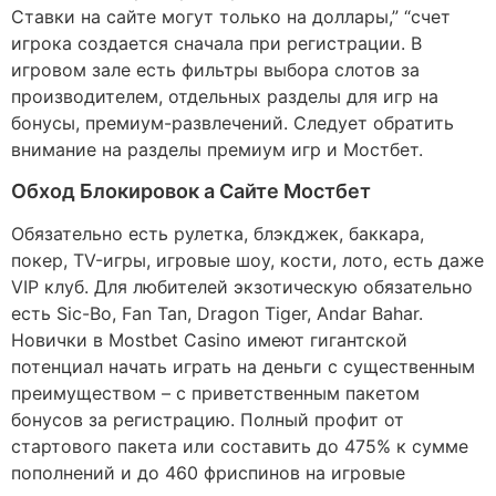
Ставки на сайте могут только на доллары,” “счет
игрока создается сначала при регистрации. В
игровом зале есть фильтры выбора слотов за
производителем, отдельных разделы для игр на
бонусы, премиум-развлечений. Следует обратить
внимание на разделы премиум игр и Мостбет.
Обход Блокировок а Сайте Мостбет
Обязательно есть рулетка, блэкджек, баккара,
покер, TV-игры, игровые шоу, кости, лото, есть даже
VIP клуб. Для любителей экзотическую обязательно
есть Sic-Bo, Fan Tan, Dragon Tiger, Andar Bahar.
Новички в Mostbet Casino имеют гигантской
потенциал начать играть на деньги с существенным
преимуществом – с приветственным пакетом
бонусов за регистрацию. Полный профит от
стартового пакета или составить до 475% к сумме
пополнений и до 460 фриспинов на игровые