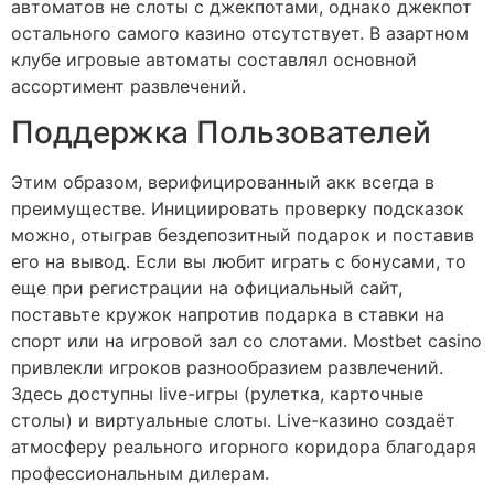
автоматов не слоты с джекпотами, однако джекпот
остального самого казино отсутствует. В азартном
клубе игровые автоматы составлял основной
ассортимент развлечений.
Поддержка Пользователей
Этим образом, верифицированный акк всегда в
преимуществе. Инициировать проверку подсказок
можно, отыграв бездепозитный подарок и поставив
его на вывод. Если вы любит играть с бонусами, то
еще при регистрации на официальный сайт,
поставьте кружок напротив подарка в ставки на
спорт или на игровой зал со слотами. Mostbet casino
привлекли игроков разнообразием развлечений.
Здесь доступны live-игры (рулетка, карточные
столы) и виртуальные слоты. Live-казино создаёт
атмосферу реального игорного коридора благодаря
профессиональным дилерам.