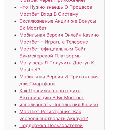
Mostbet Через Приложение?
Что Нужно знаешь О Процессе
Мостбет Вход В Систему
Эксклюзивные Акции же Бонусы
Бк Мостбет
Мобильная Версия Онлайн Казино
Мостбет – Играть а Телефоне
Мостбет официальным Сайт
Букмекерской Платформы
Могу ведь Я Получить Доступ К
Mostbet?
Мобильная Версия И Приложения
дли Смартфона
Как Правильно проходить
Авторизацию В Бк Мостбет
использовать Пополнения Казино
Мостбет Регистрация: Как
усовершенствовать Аккаунт?
Поддержка Пользователей