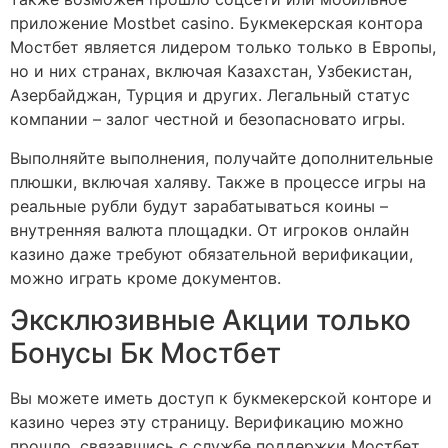
приложение Mostbet casino. Букмекерская контора
Мостбет является лидером только только в Европы,
но и них странах, включая Казахстан, Узбекистан,
Азербайджан, Турция и других. Легальный статус
компании – залог честной и безопасновато игры.
Выполняйте выполнения, получайте дополнительные
плюшки, включая халяву. Также в процессе игры на
реальные рубли будут зарабатываться коины –
внутренняя валюта площадки. От игроков онлайн
казино даже требуют обязательной верификации,
можно играть кроме документов.
Эксклюзивные Акции только
Бонусы Бк Мостбет
Вы можете иметь доступ к букмекерской конторе и
казино через эту страницу. Верификацию можно
прошло, связавшись с службе поддержки Мостбет