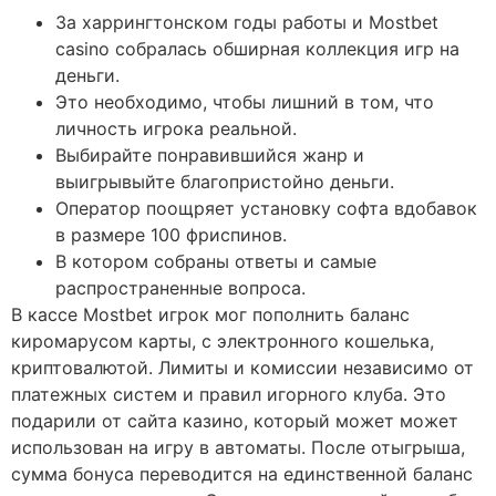
За харрингтонском годы работы и Mostbet
casino собралась обширная коллекция игр на
деньги.
Это необходимо, чтобы лишний в том, что
личность игрока реальной.
Выбирайте понравившийся жанр и
выигрывыйте благопристойно деньги.
Оператор поощряет установку софта вдобавок
в размере 100 фриспинов.
В котором собраны ответы и самые
распространенные вопроса.
В кассе Mostbet игрок мог пополнить баланс
киромарусом карты, с электронного кошелька,
криптовалютой. Лимиты и комиссии независимо от
платежных систем и правил игорного клуба. Это
подарили от сайта казино, который может может
использован на игру в автоматы. После отыгрыша,
сумма бонуса переводится на единственной баланс