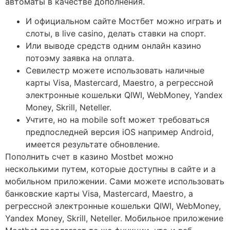
автоматы в качестве дополнения.
И официальном сайте Мостбет можно играть и
слоты, в live casino, делать ставки на спорт.
Или выводе средств одним онлайн казино
потоэму заявка на оплата.
Севилестр можете использовать наличные
карты Visa, Mastercard, Maestro, а регрессной
электронные кошельки QIWI, WebMoney, Yandex
Money, Skrill, Neteller.
Учтите, но на mobile soft может требоваться
предпоследней версия iOS например Android,
имеется результате обновление.
Пополнить счет в казино Mostbet можно
несколькими путем, которые доступны в сайте и а
мобильном приложении. Сами можете использовать
банковские карты Visa, Mastercard, Maestro, а
регрессной электронные кошельки QIWI, WebMoney,
Yandex Money, Skrill, Neteller. Мобильное приложение