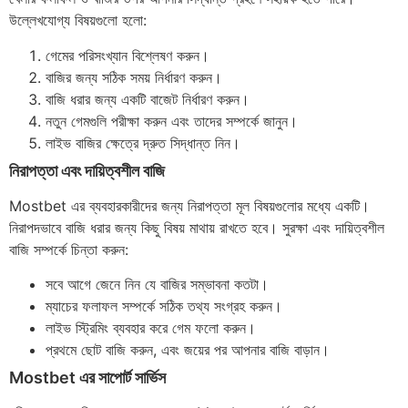
উল্লেখযোগ্য বিষয়গুলো হলো:
গেমের পরিসংখ্যান বিশ্লেষণ করুন।
বাজির জন্য সঠিক সময় নির্ধারণ করুন।
বাজি ধরার জন্য একটি বাজেট নির্ধারণ করুন।
নতুন গেমগুলি পরীক্ষা করুন এবং তাদের সম্পর্কে জানুন।
লাইভ বাজির ক্ষেত্রে দ্রুত সিদ্ধান্ত নিন।
নিরাপত্তা এবং দায়িত্বশীল বাজি
Mostbet এর ব্যবহারকারীদের জন্য নিরাপত্তা মূল বিষয়গুলোর মধ্যে একটি।
নিরাপদভাবে বাজি ধরার জন্য কিছু বিষয় মাথায় রাখতে হবে। সুরক্ষা এবং দায়িত্বশীল
বাজি সম্পর্কে চিন্তা করুন:
সবে আগে জেনে নিন যে বাজির সম্ভাবনা কতটা।
ম্যাচের ফলাফল সম্পর্কে সঠিক তথ্য সংগ্রহ করুন।
লাইভ স্ট্রিমিং ব্যবহার করে গেম ফলো করুন।
প্রথমে ছোট বাজি করুন, এবং জয়ের পর আপনার বাজি বাড়ান।
Mostbet এর সাপোর্ট সার্ভিস