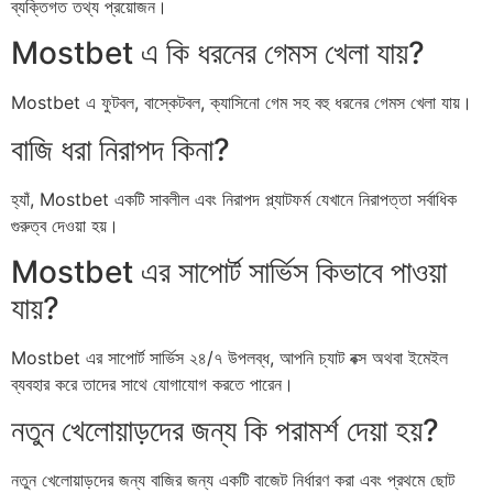
ব্যক্তিগত তথ্য প্রয়োজন।
Mostbet এ কি ধরনের গেমস খেলা যায়?
Mostbet এ ফুটবল, বাস্কেটবল, ক্যাসিনো গেম সহ বহু ধরনের গেমস খেলা যায়।
বাজি ধরা নিরাপদ কিনা?
হ্যাঁ, Mostbet একটি সাবলীল এবং নিরাপদ প্ল্যাটফর্ম যেখানে নিরাপত্তা সর্বাধিক
গুরুত্ব দেওয়া হয়।
Mostbet এর সাপোর্ট সার্ভিস কিভাবে পাওয়া
যায়?
Mostbet এর সাপোর্ট সার্ভিস ২৪/৭ উপলব্ধ, আপনি চ্যাট বক্স অথবা ইমেইল
ব্যবহার করে তাদের সাথে যোগাযোগ করতে পারেন।
নতুন খেলোয়াড়দের জন্য কি পরামর্শ দেয়া হয়?
নতুন খেলোয়াড়দের জন্য বাজির জন্য একটি বাজেট নির্ধারণ করা এবং প্রথমে ছোট