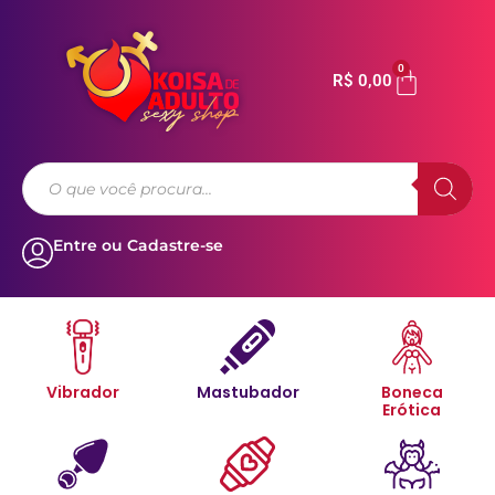
0
R$
0,00
Entre ou Cadastre-se
Vibrador
Mastubador
Boneca
Erótica