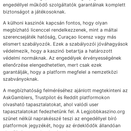
engedéllyel működő szolgáltatók garantálnak komplett
biztonságot a játékosoknak.
A külhoni kaszinók kapcsán fontos, hogy olyan
megbízható licenccel rendelkezzenek, mint a máltai
szerencsejáték hatóság, Curaçao licensz vagy más
elismert szabályozók. Ezek a szabályozói jóváhagyások
védelmezik, hogy a kaszinó betartja a határozott
védelmi normáknak. Az engedélyek érvényességének
ellenőrzése elengedhetetlen, mert csak ezek
garantálják, hogy a platform megfelel a nemzetközi
szabványoknak.
A megbízhatóság felméréséhez ajánlott megtekinteni az
AskGamblers, Trustpilot és Reddit platformokon
olvasható tapasztalatokat, ahol valódi user
tapasztalatokat fedezhetünk fel. A Legjobbkaszino.org
szünet nélkül naprakésszé teszi az engedéllyel bíró
platformok jegyzékét, hogy az érdeklődők állandóan