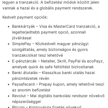
legyen a tranzakció. A befizetési módok között jelen
vannak a hazai és a globális payment rendszerek.
Kedvelt payment opciók:
Bankkártyák – Visa és MasterCard tranzakció, a
legelterjedtebb payment opció, azonnali
jóváírással
SimplePay – Közkedvelt magyar pénzügyi
szolgáltatás, amely biztonságos és gyors
tranzakciókat tesz lehetővé
E-pénztárcák – Neteller, Skrill, PayPal és ecoPayz,
amelyek quick és safe feltöltést biztosítanak
Banki átutalás – Klasszikus banki utalás hazai
pénzintézetek révén
Paysafecard – Prepay kupon, amely lehetővé teszi
az anonim befizetést
Revolut – Mai digitális bankolási rendszer növekvő
népszerűséggel
Bitcoin – Kriptovaluta fizetés növekvő