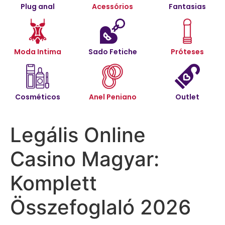
Plug anal
Acessórios
Fantasias
Moda Intima
Sado Fetiche
Próteses
Cosméticos
Anel Peniano
Outlet
Legális Online
Casino Magyar:
Komplett
Összefoglaló 2026