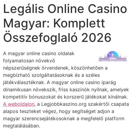
Legális Online Casino
Magyar: Komplett
Összefoglaló 2026
A magyar online casino oldalak
folyamatosan növekvő
népszerűségnek örvendenek, köszönhetően a
megbízható szolgáltatásoknak és a széles
játékválasztéknak. A magyar online casino iparág
dinamikusan növekszik, friss kaszinók nyílnak, amelyek
kompetitív bónuszokat és korszerű játékokat kínálnak.
A weboldalon
, a Legjobbkaszino.org szakértői csapata
alapos teszteket végez, hogy segítséget adjon a
magyar szerencsejátékosoknak a megfelelő platform
megtalálásában.