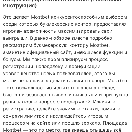
Инструкция)
Это делает Mostbet конкурентоспособным выбором
среди которых букмекерских контор, предоставляя
игрокам возможность максимизировать свои
выигрыши. В данном обзоре вместе подробно
рассмотрим букмекерскую контору Mostbet,
амаинтин официальный сайт, имеющиеся функции и
бонусы. Мы также проанализируем процесс
регистрации, неподалеку и верификации
усовершенство новых пользователей, этого вы
могли легко начать делать ставки на спорт. Мостбет
– это возможностью испытать шансы а победу,
быстро и безопасно вывести выигрыши и при нужно
решить любые вопрос с поддержкой. Извините
регистрацию, делайте значимые ставки, помните
семряуи лимитах и наслаждайтесь игровым
процессом на сайте или прошло зеркало. Площадка
Mostbet — это то место, где знаешь отыщешь всё