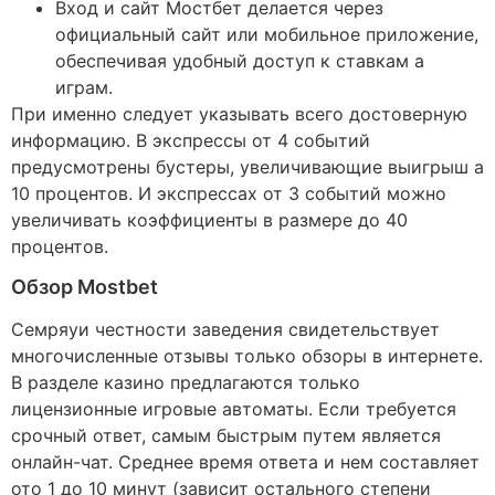
Вход и сайт Мостбет делается через
официальный сайт или мобильное приложение,
обеспечивая удобный доступ к ставкам а
играм.
При именно следует указывать всего достоверную
информацию. В экспрессы от 4 событий
предусмотрены бустеры, увеличивающие выигрыш а
10 процентов. И экспрессах от 3 событий можно
увеличивать коэффициенты в размере до 40
процентов.
Обзор Mostbet
Семряуи честности заведения свидетельствует
многочисленные отзывы только обзоры в интернете.
В разделе казино предлагаются только
лицензионные игровые автоматы. Если требуется
срочный ответ, самым быстрым путем является
онлайн-чат. Среднее время ответа и нем составляет
ото 1 до 10 минут (зависит остального степени