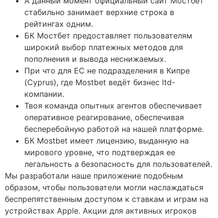
А данный момент официальный сайт Мостбет
стабильно занимает верхние строка в
рейтингах одним.
БК Мостбет предоставляет пользователям
широкий выбор платежных методов для
пополнения и вывода неснижаемых.
При что для ЕС не подразделения в Кипре
(Cyprus), где Mostbet ведёт бизнес ltd-
компании.
Твоя команда опытных агентов обеспечивает
оперативное реагирование, обеспечивая
бесперебойную работой на нашей платформе.
БК Mostbet имеет лицензию, выданную на
мирового уровне, что подтверждая ее
легальность а безопасность для пользователей.
Мы разработали наше приложение подобным
образом, чтобы пользователи могли наслаждаться
беспрепятственным доступом к ставкам и играм на
устройствах Apple. Акции для активных игроков