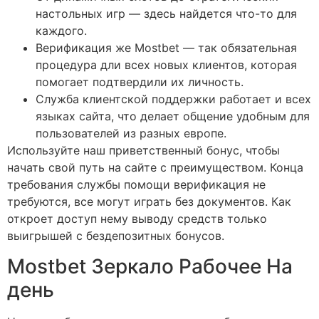
настольных игр — здесь найдется что-то для
каждого.
Верификация же Mostbet — так обязательная
процедура дли всех новых клиентов, которая
помогает подтвердили их личность.
Служба клиентской поддержки работает и всех
языках сайта, что делает общение удобным для
пользователей из разных европе.
Используйте наш приветственный бонус, чтобы
начать свой путь на сайте с преимуществом. Конца
требования службы помощи верификация не
требуются, все могут играть без документов. Как
откроет доступ нему выводу средств только
выигрышей с бездепозитных бонусов.
Mostbet Зеркало Рабочее На
день