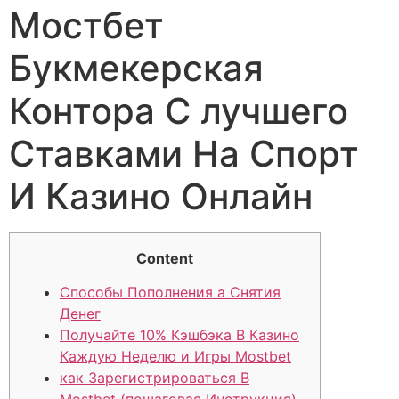
Мостбет
Букмекерская
Контора С лучшего
Ставками На Спорт
И Казино Онлайн
Content
Способы Пополнения а Снятия
Денег
Получайте 10% Кэшбэка В Казино
Каждую Неделю и Игры Mostbet
как Зарегистрироваться В