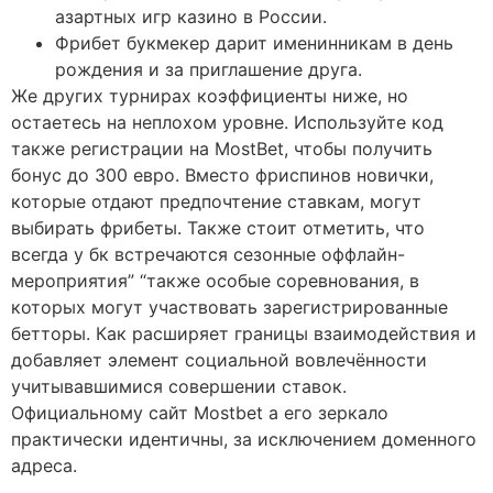
азартных игр казино в России.
Фрибет букмекер дарит именинникам в день
рождения и за приглашение друга.
Же других турнирах коэффициенты ниже, но
остаетесь на неплохом уровне. Используйте код
также регистрации на MostBet, чтобы получить
бонус до 300 евро. Вместо фриспинов новички,
которые отдают предпочтение ставкам, могут
выбирать фрибеты. Также стоит отметить, что
всегда у бк встречаются сезонные оффлайн-
мероприятия” “также особые соревнования, в
которых могут участвовать зарегистрированные
бетторы. Как расширяет границы взаимодействия и
добавляет элемент социальной вовлечённости
учитывавшимися совершении ставок.
Официальному сайт Mostbet а его зеркало
практически идентичны, за исключением доменного
адреса.