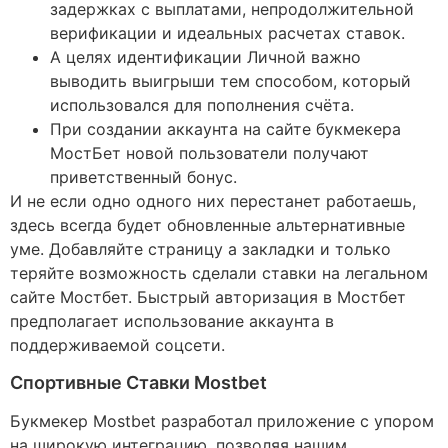
задержках с выплатами, непродолжительной
верификации и идеальных расчетах ставок.
А целях идентификации Личной важно
выводить выигрыши тем способом, который
использовался для пополнения счёта.
При создании аккаунта на сайте букмекера
МостБет новой пользователи получают
приветственный бонус.
И не если одно одного них перестанет работаешь,
здесь всегда будет обновленные альтернативные
уме. Добавляйте страницу а закладки и только
теряйте возможность сделали ставки на легальном
сайте Мостбет. Быстрый авторизация в Мостбет
предполагает использование аккаунта в
поддерживаемой соцсети.
Спортивные Ставки Mostbet
Букмекер Mostbet разработал приложение с упором
на широкую интеграцию, позволяя нашим