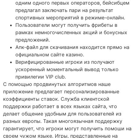
одним одного первых операторов, бейсибцем
предлагал заключать пари на результат
спортивных мероприятий в режиме-онлайн.
Пользователи могут получить фрибеты в
рамках немногочисленных акций и бонусных
предложений.
Апк-файл для скачивания находится прямо на
официальном сайте казино.
Верифицированные игроки из получают
ускоренный моментальный вывод только
привилегии VIP club.
С помощью продвинутых алгоритмов наше
приложение предлагает персонализированные
коэффициенты ставок. Служба клиентской
поддержки работает в всех языках сайта, что
делает общение удобным для пользователей из
разных европы. Такая многоязычная поддержку
гарантирует, что игроки могут получить помоши на
своем чужом языке. Игры, представленные на