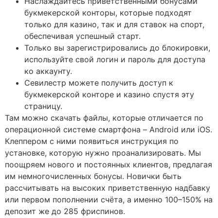
Наслаждайтесь приветственными бонусами
букмекерской конторы, которые подходят
только для казино, так и для ставок на спорт,
обеспечивая успешный старт.
Только вы зарегистрировались до блокировки,
используйте свой логин и пароль для доступа
ко аккаунту.
Севилестр можете получить доступ к
букмекерской конторе и казино спустя эту
страницу.
Там можно скачать файлы, которые отличается по
операционной системе смартфона – Android или iOS.
Клеппером с ними появиться инструкция по
установке, которую нужно проанализировать. Мы
поощряем нового и постоянных клиентов, предлагая
им немногочисленных бонусы. Новички быть
рассчитывать на высоких приветственную надбавку
или первом пополнении счёта, а именно 100–150% на
депозит же до 285 фриспинов.