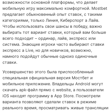
возможности основной платформы, что делает
мобильную игру максимально комфортной. Mostbet
предлагает обыкновенный опыт ставок, с такими
категориями, только Линия, Киберспорт а Лайв.
Чтобы использовать свои шансы в победу, важно
выбирать тот вариант ставки, который вам больше
всего подходит – ординар, лайв, экспресс или
система. Знающие игроки часто выбирают ставки
экспресс а Live, но для новичков, возможно,
намного подойдут обычные одноиз одиночные
ставки.
Усовершенство этого была приспособленный
специальная официальная версия Мостбет и
мобильное приложение. Владельцы Android могут
скачать apk-файл прямо с website, а пользователи
iOS находят программу в App Store. Посмотрели
варианта позволяют сделали ставок в режиме
реального время, просматривать живые трансляции