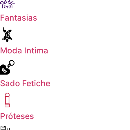
Fantasias
Moda Intima
Sado Fetiche
Próteses