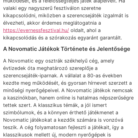
működését, és a felelősségteljes játék alapelveit. Ha
valaki egy nagyszerű fesztiválon szeretne
kikapcsolódni, miközben a szerencsejáték izgalmát is
élvezheti, akkor érdemes meglátogatnia a
https://evernessfesztival.hu/
oldalt, ahol a
kikapcsolódás és a szórakozás egyaránt garantált.
A Novomatic Játékok Története és Jelentősége
A Novomatic egy osztrák székhelyű cég, amely
évtizedek óta meghatározó szereplője a
szerencsejáték-iparnak. A vállalat a 80-as években
kezdte meg működését, és gyorsan hírnevet szerzett a
minőségi nyerőgépeivel. A Novomatic játékok nemcsak
a kaszinókban, hanem online is hatalmas népszerűségre
tettek szert. A klasszikus témák, a jól ismert
szimbólumok, és a könnyen érthető játékmenet a
Novomatic játékokat a kezdők számára is vonzóvá
teszik. A cég folyamatosan fejleszti a játékait, így a
klasszikusok mellett új, modern nyerőgépek is