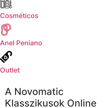
Cosméticos
Anel Peniano
Outlet
A Novomatic
Klasszikusok Online