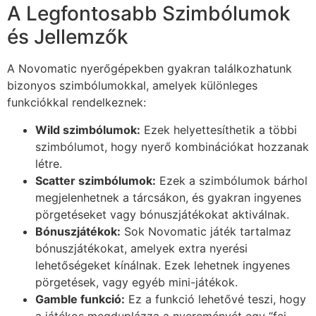
A Legfontosabb Szimbólumok
és Jellemzők
A Novomatic nyerőgépekben gyakran találkozhatunk
bizonyos szimbólumokkal, amelyek különleges
funkciókkal rendelkeznek:
Wild szimbólumok:
Ezek helyettesíthetik a többi
szimbólumot, hogy nyerő kombinációkat hozzanak
létre.
Scatter szimbólumok:
Ezek a szimbólumok bárhol
megjelenhetnek a tárcsákon, és gyakran ingyenes
pörgetéseket vagy bónuszjátékokat aktiválnak.
Bónuszjátékok:
Sok Novomatic játék tartalmaz
bónuszjátékokat, amelyek extra nyerési
lehetőségeket kínálnak. Ezek lehetnek ingyenes
pörgetések, vagy egyéb mini-játékok.
Gamble funkció:
Ez a funkció lehetővé teszi, hogy
a játékos megduplázza a nyereményét egy “fej