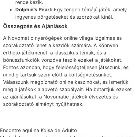
rendelkezik.
Dolphin’s Pearl:
Egy tengeri témájú játék, amely
ingyenes pörgetéseket és szorzókat kínál.
Összegzés és Ajánlások
A Novomatic nyerőgépek online világa izgalmas és
szórakoztató lehet a kezdők számára. A könnyen
érthető játékmenet, a klasszikus témák, és a
bónuszfunkciók vonzóvá teszik ezeket a játékokat.
Fontos azonban, hogy felelősségteljesen játsszunk, és
mindig tartsuk szem előtt a költségvetésünket.
Válasszunk megbízható online kaszinókat, és ismerjük
meg a játékok alapvető szabályait. Ha betartjuk ezeket
az ajánlásokat, a Novomatic játékok élvezetes és
szórakoztató élményt nyújthatnak.
Encontre aqui na Koisa de Adulto