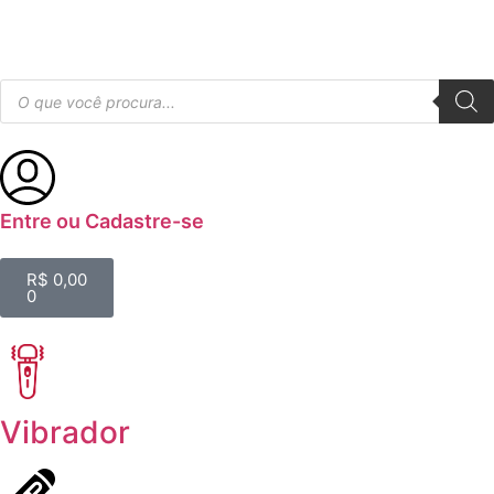
Entre ou Cadastre-se
R$
0,00
0
Vibrador