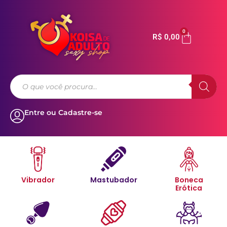
0
R$
0,00
Entre ou Cadastre-se
Vibrador
Mastubador
Boneca
Erótica