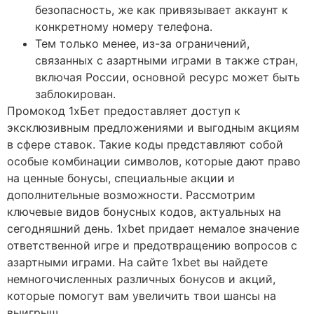
безопасность, же как привязывает аккаунт к
конкретному номеру телефона.
Тем только менее, из-за ограничений,
связанных с азартными играми в также стран,
включая России, основной ресурс может быть
заблокирован.
Промокод 1хБет предоставляет доступ к
эксклюзивным предложениями и выгодным акциям
в сфере ставок. Такие коды представляют собой
особые комбинации символов, которые дают право
на ценные бонусы, специальные акции и
дополнительные возможности. Рассмотрим
ключевые видов бонусных кодов, актуальных на
сегодняшний день. 1xbet придает немалое значение
ответственной игре и предотвращению вопросов с
азартными играми. На сайте 1xbet вы найдете
немногочисленных различных бонусов и акций,
которые помогут вам увеличить твои шансы на
выигрыш.