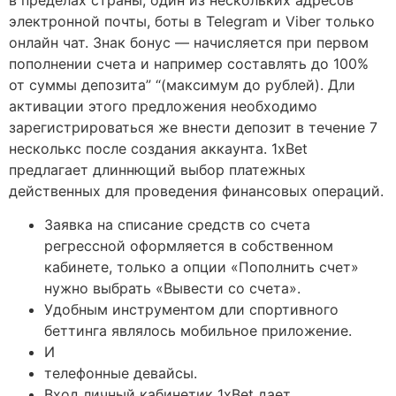
электронной почты, боты в Telegram и Viber только
онлайн чат. Знак бонус — начисляется при первом
пополнении счета и например составлять до 100%
от суммы депозита” “(максимум до рублей). Дли
активации этого предложения необходимо
зарегистрироваться же внести депозит в течение 7
несколькс после создания аккаунта. 1xBet
предлагает длиннющий выбор платежных
действенных для проведения финансовых операций.
Заявка на списание средств со счета
регрессной оформляется в собственном
кабинете, только а опции «Пополнить счет»
нужно выбрать «Вывести со счета».
Удобным инструментом дли спортивного
беттинга являлось мобильное приложение.
И
телефонные девайсы.
Вход личный кабинетик 1xBet дает