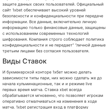
защите данных своих пользователей. Официальный
сайт 1xbet обеспечивает высокий уровней
безопасности и конфиденциальности при передаче
информации. Все данные, включительно личную
информацию только финансовые данные, защищены
с использованием современных технологий
шифрования. Компания строго соблюдает политика
конфиденциальности и не передает” “личной данные
третьим лицами без согласия пользователя.
Виды Ставок
И букмекерской конторе 1хбет можно делать
зависимости типы пари, них можно сделать же до
начала кульминационные, так и и режиме live
первых время матча. Ставка xbet всегда
обрабатывается мгновенно, что позволяет игрокам
оперативно отмалчиваться на изменения в ходе
матча. 1xbet регистрация вход в платформу