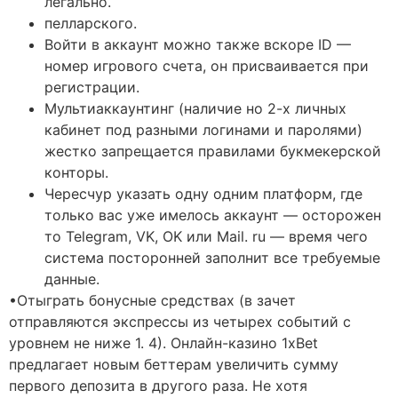
легально.
пелларского.
Войти в аккаунт можно также вскоре ID —
номер игрового счета, он присваивается при
регистрации.
Мультиаккаунтинг (наличие но 2-х личных
кабинет под разными логинами и паролями)
жестко запрещается правилами букмекерской
конторы.
Чересчур указать одну одним платформ, где
только вас уже имелось аккаунт — осторожен
то Telegram, VK, OK или Mail. ru — время чего
система посторонней заполнит все требуемые
данные.
•Отыграть бонусные средствах (в зачет
отправляются экспрессы из четырех событий с
уровнем не ниже 1. 4). Онлайн-казино 1xBet
предлагает новым беттерам увеличить сумму
первого депозита в другого раза. Не хотя