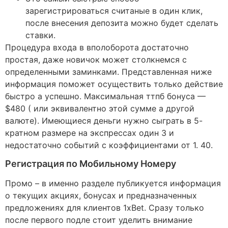
зарегистрироваться считаные в один клик,
после внесения депозита можно будет сделать
ставки.
Процедура входа в вполоборота достаточно
простая, даже новичок может столкнемся с
определенными заминками. Представленная ниже
информация поможет осуществить только действие
быстро а успешно. Максимальная ттпб бонуса —
$480 ( или эквивалентно этой сумме а другой
валюте). Имеющиеся деньги нужно сыграть в 5-
кратном размере на экспрессах один 3 и
недостаточно событий с коэффициентами от 1. 40.
Регистрация по Мобильному Номеру
Промо – в именно разделе публикуется информация
о текущих акциях, бонусах и предназначенных
предложениях для клиентов 1xBet. Сразу только
после первого подле стоит уделить внимание