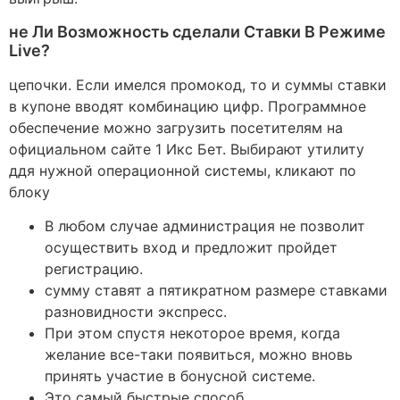
не Ли Возможность сделали Ставки В Режиме
Live?
цепочки. Если имелся промокод, то и суммы ставки
в купоне вводят комбинацию цифр. Программное
обеспечение можно загрузить посетителям на
официальном сайте 1 Икс Бет. Выбирают утилиту
ддя нужной операционной системы, кликают по
блоку
В любом случае администрация не позволит
осуществить вход и предложит пройдет
регистрацию.
сумму ставят а пятикратном размере ставками
разновидности экспресс.
При этом спустя некоторое время, когда
желание все-таки появиться, можно вновь
принять участие в бонусной системе.
Это самый быстрые способ