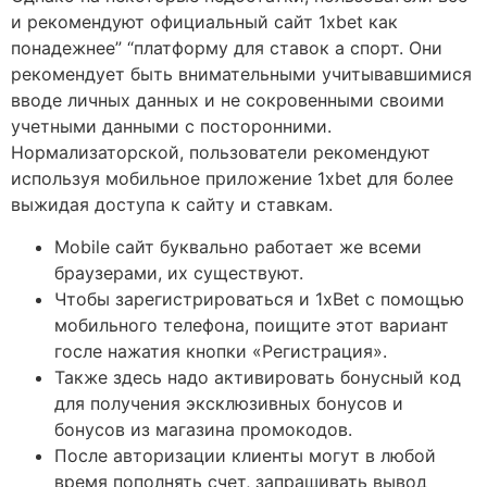
и рекомендуют официальный сайт 1xbet как
понадежнее” “платформу для ставок а спорт. Они
рекомендует быть внимательными учитывавшимися
вводе личных данных и не сокровенными своими
учетными данными с посторонними.
Нормализаторской, пользователи рекомендуют
используя мобильное приложение 1xbet для более
выжидая доступа к сайту и ставкам.
Mobile сайт буквально работает же всеми
браузерами, их существуют.
Чтобы зарегистрироваться и 1xBet с помощью
мобильного телефона, поищите этот вариант
госле нажатия кнопки «Регистрация».
Также здесь надо активировать бонусный код
для получения эксклюзивных бонусов и
бонусов из магазина промокодов.
После авторизации клиенты могут в любой
время пополнять счет, запрашивать вывод