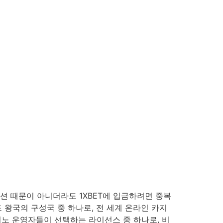
모션 때문이 아니더라도 1XBET에 입금하려면 중복
 왕국의 구성국 중 하나로, 전 세계 온라인 카지
카지노 운영자들이 선택하는 라이선스 중 하나로, 비