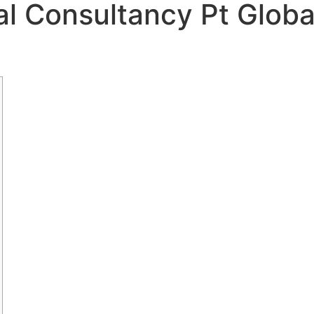
l Consultancy Pt Globa