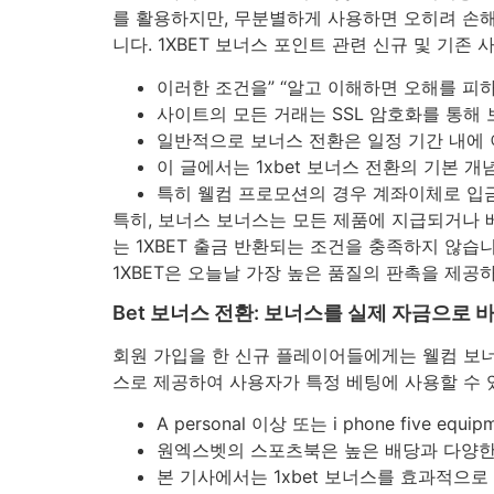
를 활용하지만, 무분별하게 사용하면 오히려 손해를
니다. 1XBET 보너스 포인트 관련 신규 및 기존
이러한 조건을” “알고 이해하면 오해를 피하
사이트의 모든 거래는 SSL 암호화를 통
일반적으로 보너스 전환은 일정 기간 내에 
이 글에서는 1xbet 보너스 전환의 기본
특히 웰컴 프로모션의 경우 계좌이체로 입금
특히, 보너스 보너스는 모든 제품에 지급되거나 
는 1XBET 출금 반환되는 조건을 충족하지 않습니다
1XBET은 오늘날 가장 높은 품질의 판촉을 제공하
Bet 보너스 전환: 보너스를 실제 자금으로 
회원 가입을 한 신규 플레이어들에게는 웰컴 보너스 
스로 제공하여 사용자가 특정 베팅에 사용할 수 
A personal 이상 또는 i phone five 
원엑스벳의 스포츠북은 높은 배당과 다양한 
본 기사에서는 1xbet 보너스를 효과적으