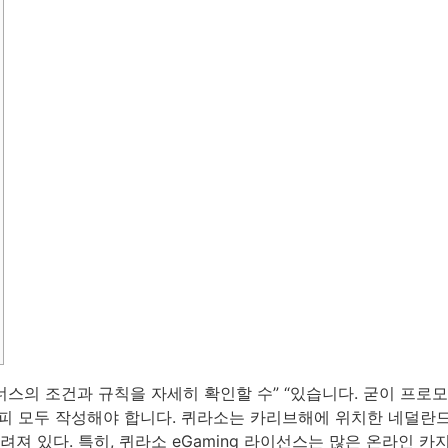
너스의 조건과 규칙을 자세히 확인할 수” “있습니다. 굳이 프로
차피 모두 작성해야 합니다. 퀴라소는 카리브해에 위치한 네덜란드
려져 있다. 특히, 퀴라소 eGaming 라이선스는 많은 온라인 