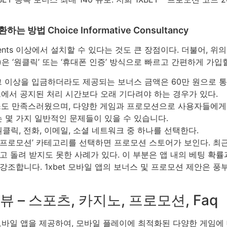
방법 Choice Informative Consultancy
ies elements 이상에서 설치할 수 있다는 것도 큰 장점이다. 더불
)은 ‘원클릭’ 또는 ‘휴대폰 인증’ 방식으로 빠르고 간편하게 가입할
 그 이상을 입금하더라도 제공되는 보너스 금액은 60만 원으로 
에서 공지된 처리 시간보다 오래 기다려야 하는 경우가 있다.
도 만족스러웠으며, 다양한 게임과 프로모션으로 사용자들에게
있는 몇 가지 일반적인 문제들이 있을 수 있습니다.
원클릭, 전화, 이메일, 소셜 네트워크 중 하나를 선택한다.
 ‘프로모션’ 카테고리를 선택하면 프로모션 스토어가 보인다. 최근
 돌려 받지도 못한 사례가 있다. 이 부분은 앱 내의 베팅 확률과
조합니다. 1xbet 모바일 앱의 보너스 및 프로모션 제안은 풍
리뷰 – 스포츠, 카지노, 프로모션, Faq
기기용 모바일 앱을 제공하여, 모바일 플레이에 최적화된 다양한 게임