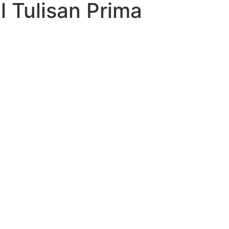
l Tulisan Prima