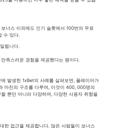
어, 위의 보너스 이외에도 인기 슬롯에서 100번의 무료
 수 있다.
통일됩니다.
 만족스러운 경험을 제공했다는 평이다.
에 발생한 1xBet의 사례를 살펴보면, 플레이어가
 마진의 구조를 다루며, 이것이 400, 000명의
부할 뿐만 아니라 다양하며, 다양한 사용자 취향을
에 대한 접근을 제공합니다. 많은 사람들이 보너스