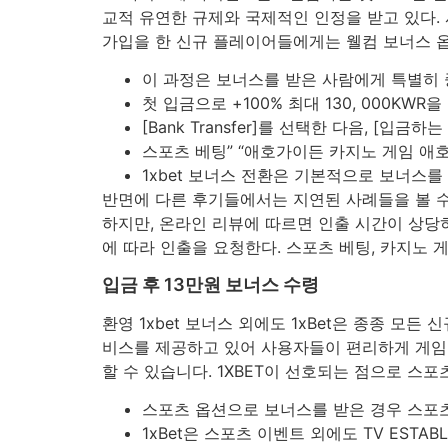
교적 유연한 규제와 국제적인 인정을 받고 있다.
가입을 한 신규 플레이어들에게는 웰컴 보너스 옵션이 제
이 과정은 보너스를 받은 사람에게 특별히 
첫 입금으로 +100% 최대 130, 000KW
[Bank Transfer]를 선택한 다음, [입
스포츠 베팅” “애호가이든 카지노 게임 애
1xbet 보너스 전환은 기본적으로 보너스
반면에 다른 후기들에서는 지연된 사례들을 볼 수
하지만, 온라인 리뷰에 따르면 인출 시간이 상당히
에 따라 인출을 요청한다. 스포츠 베팅, 카지노
입금 후 13만원 보너스 수령
환영 1xbet 보너스 외에도 1xBet은 종종 모든 
비스를 제공하고 있어 사용자들이 편리하게 게임을 
할 수 있습니다. 1XBET이 선호되는 점으로 스
스포츠 옵션으로 보너스를 받은 경우 스포츠
1xBet은 스포츠 이벤트 외에도 TV ESTA