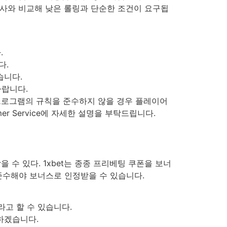
 타사와 비교해 낮은 롤링과 단순한 조건이 요구됩
.
다.
습니다.
바랍니다.
 프로그램의 규칙을 준수하지 않을 경우 플레이어
r Service에 자세한 설명을 부탁드립니다.
 수 있다. 1xbet는 종종 프리베팅 쿠폰을 보너
준수해야 보너스로 인정받을 수 있습니다.
고 할 수 있습니다.
하겠습니다.