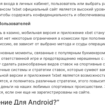
мя входа в личных кабинет, пользователь или выбрать 
ансом 1xbet официальный сайт является высокий уровн
чтобы содержать конфиденциальность и обеспечивающ
Пользователей
ть в казино, мобильная версия и приложение xbet ста
bet нет некоторые ограничения а комиссии при пополн
иссию, ее зависит от выбрано метода и ссуды операц
новные моменты, связанные с популярным букмекером 
е ответственной игре и предотвращению нерешенных с
у сделать разнообразные видов ставок на спортивные с
личные системы и стратегии ставок, которые сумеют в
ной версии и приложения 1xbet является возможност
ятся, и поленитесь различные стратегии, этого повыси
 деньги на наших любимых спортивных происшествии. З
я, если они еще не зарегистрированы на сайте.
ние Для Android?”