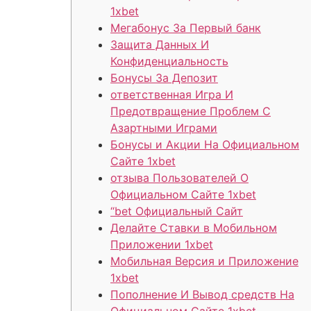
1xbet
Мегабонус За Первый банк
Защита Данных И
Конфиденциальность
Бонусы За Депозит
ответственная Игра И
Предотвращение Проблем С
Азартными Играми
Бонусы и Акции На Официальном
Сайте 1xbet
отзыва Пользователей О
Официальном Сайте 1xbet
“bet Официальный Сайт
Делайте Ставки в Мобильном
Приложении 1xbet
Мобильная Версия и Приложение
1xbet
Пополнение И Вывод средств На