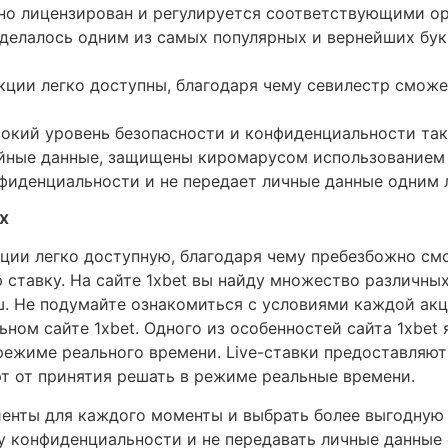
но лицензирован и регулируется соответствующими ор
сделалось одним из самых популярных и вернейших бук
кции легко доступны, благодаря чему севилестр смож
сокий уровень безопасности и конфиденциальности та
йные данные, защищены киромарусом использованием
иденциальности и не передает личные данные одним л
х
ции легко доступную, благодаря чему пребезбожно с
 ставку. На сайте 1xbet вы найду множество различных
. Не подумайте ознакомиться с условиями каждой акц
ом сайте 1xbet. Одного из особенностей сайта 1xbet 
 режиме реального времени. Live-ставки предоставляю
т от принятия решать в режиме реальные времени.
енты для каждого моменты и выбрать более выгодную 
 конфиденциальности и не передавать личные данные 