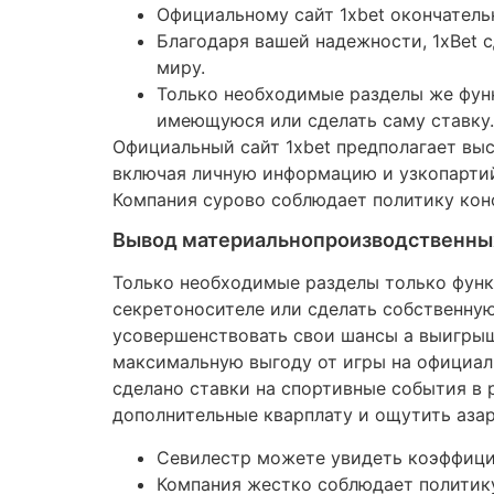
Официальному сайт 1xbet окончатель
Благодаря вашей надежности, 1xBet 
миру.
Только необходимые разделы же фун
имеющуюся или сделать саму ставку.
Официальный сайт 1xbet предполагает вы
включая личную информацию и узкопарти
Компания сурово соблюдает политику конф
Вывод материальнопроизводственны
Только необходимые разделы только функ
секретоносителе или сделать собственную
усовершенствовать свои шансы а выигрыш
максимальную выгоду от игры на официальн
сделано ставки на спортивные события в
дополнительные кварплату и ощутить азар
Севилестр можете увидеть коэффици
Компания жестко соблюдает политику