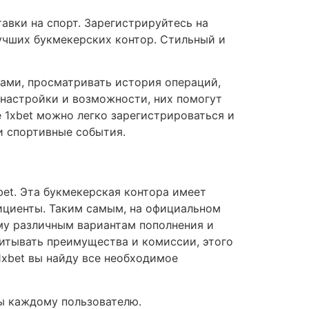
авки на спорт. Зарегистрируйтесь на
учших букмекерских контор. Стильный и
ками, просматривать история операций,
 настройки и возможности, них помогут
 1xbet можно легко зарегистрироваться и
и спортивные события.
et. Эта букмекерская контора имеет
ициенты. Таким самым, на официальном
ому различным вариантам пополнения и
читывать преимущества и комиссии, этого
1xbet вы найду все необходимое
ны каждому пользователю.