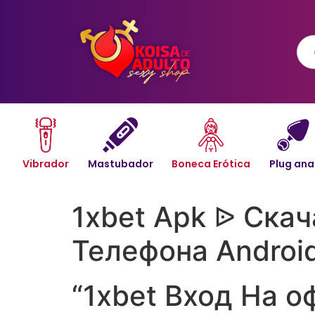
Vibrador
Mastubador
Boneca Erótica
Plug ana
1xbet Apk ᐉ Ска
Телефона Android 
“1xbet Вход На 