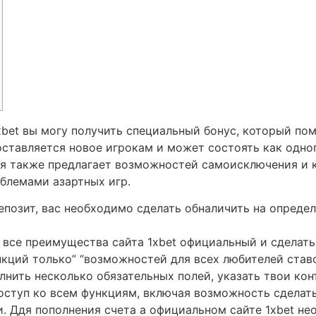
xbet вы могу получить специальный бонус, который по
тавляется новое игрокам и может состоять как одног
ия также предлагает возможностей самоисключения и 
лемами азартных игр.
епозит, вас необходимо сделать обналичить на опреде
все преимущества сайта 1xbet официальный и сделать 
кций только” “возможностей для всех любителей ставо
олнить несколько обязательных полей, указать твои ко
оступ ко всем функциям, включая возможность сделать
. Ддя пополнения счета а официальном сайте 1xbet не