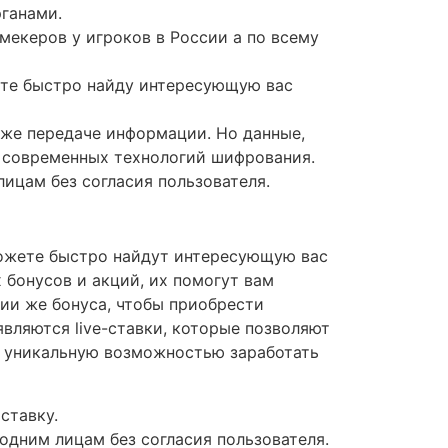
ганами.
мекеров у игроков в России а по всему
ете быстро найду интересующую вас
кже передаче информации. Но данные,
 современных технологий шифрования.
ицам без согласия пользователя.
можете быстро найдут интересующую вас
 бонусов и акций, их помогут вам
ии же бонуса, чтобы приобрести
являются live-ставки, которые позволяют
т уникальную возможностью заработать
ставку.
одним лицам без согласия пользователя.