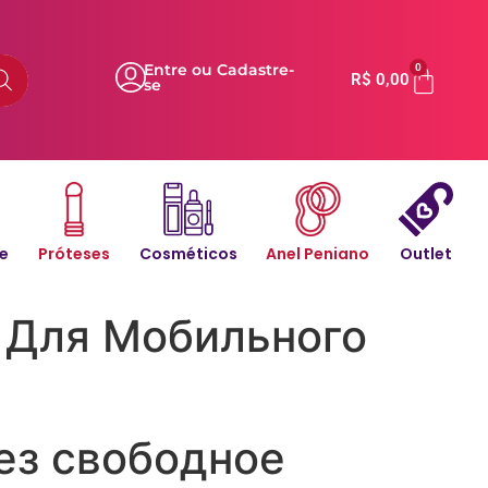
Entre ou Cadastre-
0
R$
0,00
se
he
Próteses
Cosméticos
Anel Peniano
Outlet
t Для Мобильного
ез свободное